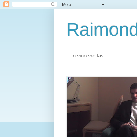
Raimond
...in vino veritas