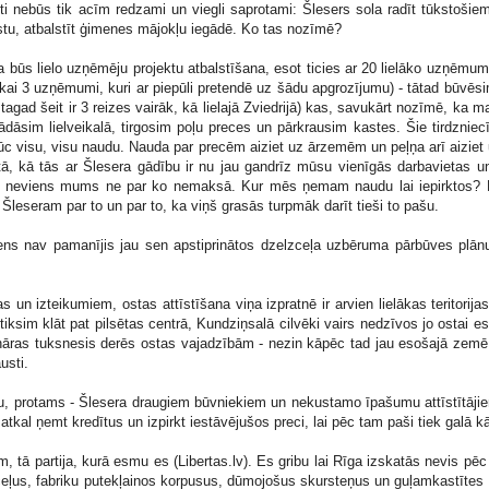
ti nebūs tik acīm redzami un viegli saprotami: Šlesers sola radīt tūkstošiem
stu, atbalstīt ģimenes mājokļu iegādē. Ko tas nozīmē?
a būs lielo uzņēmēju projektu atbalstīšana, esot ticies ar 20 lielāko uzņēmu
tikai 3 uzņēmumi, kuri ar piepūli pretendē uz šādu apgrozījumu) - tātad būvēs
 tagad šeit ir 3 reizes vairāk, kā lielajā Zviedrijā) kas, savukārt nozīmē, ka ma
dāsim lielveikalā, tirgosim poļu preces un pārkrausim kastes. Šie tirdzniecī
zsūc visu, visu naudu. Nauda par precēm aiziet uz ārzemēm un peļņa arī aizie
tā, kā tās ar Šlesera gādību ir nu jau gandrīz mūsu vienīgās darbavietas u
ēm neviens mums ne par ko nemaksā. Kur mēs ņemam naudu lai iepirktos
 Šleseram par to un par to, ka viņš grasās turpmāk darīt tieši to pašu.
ens nav pamanījis jau sen apstiprinātos dzelzceļa uzbēruma pārbūves plān
s un izteikumiem, ostas attīstīšana viņa izpratnē ir arvien lielākas teritorij
iksim klāt pat pilsētas centrā, Kundziņsalā cilvēki vairs nedzīvos jo ostai e
hāras tuksnesis derēs ostas vajadzībām - nezin kāpēc tad jau esošajā zem
usti.
, protams - Šlesera draugiem būvniekiem un nekustamo īpašumu attīstītājiem 
i atkal ņemt kredītus un izpirkt iestāvējušos preci, lai pēc tam paši tiek galā kā
, tā partija, kurā esmu es (Libertas.lv). Es gribu lai Rīga izskatās nevis p
ceļus, fabriku putekļainos korpusus, dūmojošus skursteņus un guļamkastītes 