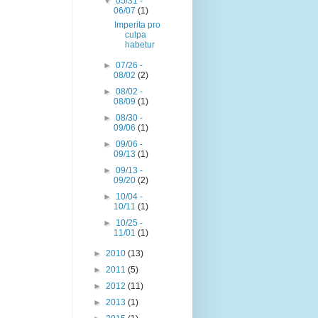
▼
05/31 -
06/07
(1)
Imperita pro
culpa
habetur
►
07/26 -
08/02
(2)
►
08/02 -
08/09
(1)
►
08/30 -
09/06
(1)
►
09/06 -
09/13
(1)
►
09/13 -
09/20
(2)
►
10/04 -
10/11
(1)
►
10/25 -
11/01
(1)
►
2010
(13)
►
2011
(5)
►
2012
(11)
►
2013
(1)