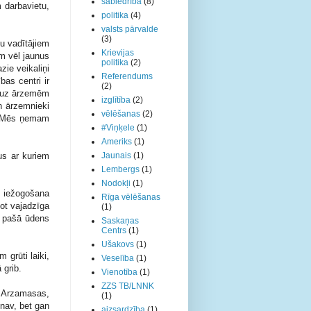
sabiedrība
(8)
 darbavietu,
politika
(4)
valsts pārvalde
(3)
mu vadītājiem
Krievijas
im vēl jaunus
politika
(2)
zie veikaliņi
Referendums
bas centri ir
(2)
t uz ārzemēm
izglītība
(2)
n ārzemnieki
vēlēšanas
(2)
? Mēs ņemam
#Viņķele
(1)
Ameriks
(1)
us ar kuriem
Jaunais
(1)
Lembergs
(1)
Nodokļi
(1)
as iežogošana
Rīga vēlēšanas
sot vajadzīga
(1)
ē pašā ūdens
Saskaņas
Centrs
(1)
Ušakovs
(1)
grūti laiki,
Veselība
(1)
 grib.
Vienotība
(1)
ZZS TB/LNNK
ēc Arzamasas,
(1)
nav, bet gan
aizsardzība
(1)