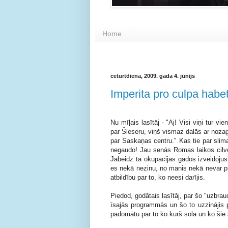
Home
ceturtdiena, 2009. gada 4. jūnijs
Imperita pro culpa habe
Nu mīļais lasītāj - "Aj! Visi viņi tur v
par Šleseru, viņš vismaz dalās ar nozagt
par Saskaņas centru." Kas tie par slima
negaudo! Jau senās Romas laikos cilvē
Jābeidz tā okupācijas gados izveidojusie
es nekā nezinu, no manis nekā nevar pra
atbildību par to, ko neesi darījis.
Piedod, godātais lasītāj, par šo "uzbrauc
īsajās programmās un šo to uzzinājis p
padomātu par to ko kurš sola un ko šie s