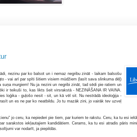
tur
ienādi, nezinu par ko balsot un i nemaz negribu zināt - laikam balsošu
o - vai arī par spīti šitiem visiem mūdžiem (lasīt sava slinkuma dēļ)
 suņa murgiem! Nu ja nezini un negribi zināt, tad sēdi pie ratiem un
ki ir teikuši to, kas likts šeit virsrakstā - NEZINĀŠANA IR VAINA.
s loģika - guļošo nesit - sit, un kā vēl sit. Nu nestrādā ideoloģija -
sīt un es ne par ko neatbildu. Jo tu mazāk zini, jo vairāk tev uzveļ
ienu" jo ceru, ka nepiederi pie tiem, par kuriem te rakstu. Ceru, ka tu esi ielūk
ar sarakstos iekļautajiem kandidātiem. Cerams, ka tu esi atradis pāris minū
olījumi var nodarīt, ja piepildās.