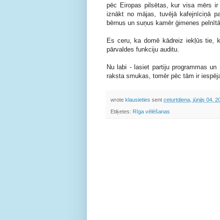
pēc Eiropas pilsētas, kur visa mērs i
iznākt no mājas, tuvējā kafejnīciņā p
bērnus un suņus kamēr ģimenes pelnītāji
Es ceru, ka domē kādreiz iekļūs tie, ku
pārvaldes funkciju auditu.
Nu labi - lasiet partiju programmas un
raksta smukas, tomēr pēc tām ir iespē
wrote
klausieties
sent
ceturtdiena, jūnijs 04, 
Etiķetes:
Rīga vēlēšanas