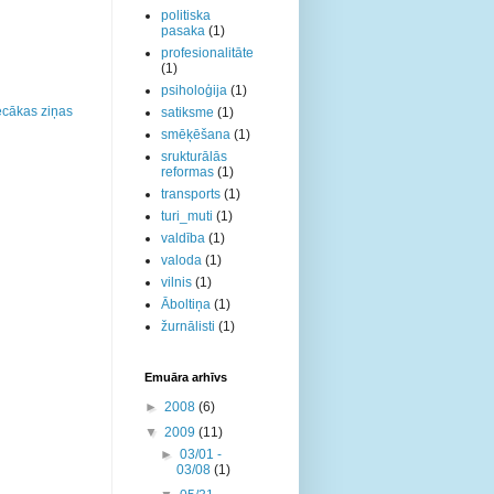
politiska
pasaka
(1)
profesionalitāte
(1)
psiholoģija
(1)
cākas ziņas
satiksme
(1)
smēķēšana
(1)
srukturālās
reformas
(1)
transports
(1)
turi_muti
(1)
valdība
(1)
valoda
(1)
vilnis
(1)
Āboltiņa
(1)
žurnālisti
(1)
Emuāra arhīvs
►
2008
(6)
▼
2009
(11)
►
03/01 -
03/08
(1)