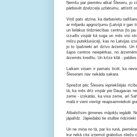
Ņemšu par piemēru atkal Šleseru, jo ci
pārbūvēt dzelzceļa uzbērumu, attīstīt o
Viņš pats atzina, ka darbavietu radīšan
ar miljardu apgrozījumu (Latvijā ir gan 
un lielākus tirdzniecības centrus (to jau
izzudīs vispār kā suga un mēs visi strā
milzu putekļusūcēji, kas no Latvijas i
jo to īpašnieki arī dzīvo ārzemēs. Un 
šajos centros neiepērkas, no ārzem
ārzemēs kredītu. Un krīze klāt - paldies
Laikam viņam ir pamats ticēt, ka nevi
Šleseram nav nekāda sakara.
Spriežot pēc Šlesera iepriekšējās rīcība
tā, ka mēs drīz vispār pie Daugavas net
zeme - izskatās, ka visa zeme, arī Sa
malā ir vieni vienīgi neapsaimniekoti gra
Atbalstīsim ģimenes mājokļu iegādē. Nu
jāpalīdz. Jāpiedabū tie stulbie rīdziniek
Un ne miņa no tā, par ko runā, piemēram
kur nekā cita izņemot grabošus sliežu 