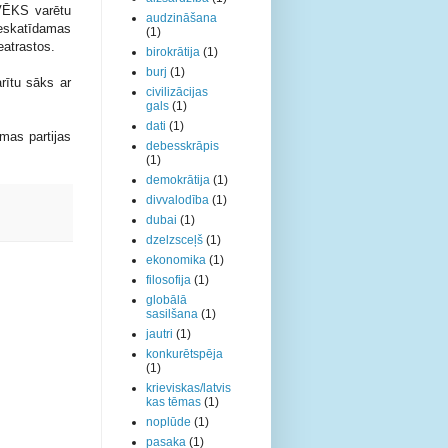
LVĒKS varētu
audzināšana
ieskatīdamas
(1)
eatrastos.
birokrātija
(1)
burj
(1)
arītu sāks ar
civilizācijas
gals
(1)
dati
(1)
mas partijas
debesskrāpis
(1)
demokrātija
(1)
divvalodība
(1)
dubai
(1)
dzelzsceļš
(1)
ekonomika
(1)
filosofija
(1)
globālā
sasilšana
(1)
jautri
(1)
konkurētspēja
(1)
krieviskas/latvis
kas tēmas
(1)
noplūde
(1)
pasaka
(1)