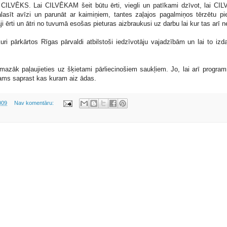
r CILVĒKS. Lai CILVĒKAM šeit būtu ērti, viegli un patīkami dzīvot, lai CI
alasīt avīzi un parunāt ar kaimiņiem, tantes zaļajos pagalmiņos tērzētu p
 ērti un ātri no tuvumā esošas pieturas aizbraukusi uz darbu lai kur tas arī n
ri pārkārtos Rīgas pārvaldi atbilstoši iedzīvotāju vajadzībām un lai to izd
 mazāk paļaujieties uz šķietami pārliecinošiem saukļiem. Jo, lai arī program
jams saprast kas kuram aiz ādas.
2009
Nav komentāru: