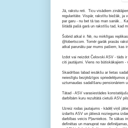
Jā, rakstu reti. Ticu visādiem zinātājie
regularitāte. Vispār, rakstītu biežāk, j
par garu - nu bet tā tas man sanāk... Ka
šitādā pašā garā un rakstīšu tad, kad man
Šobrid atkal ir. Nē, nu mirklīgas repli
@lobertscom. Tomēr garāk prasās rakstī
atkal parunātu par mums pašiem, kas i
Izdot vai neizdot Čelovski ASV - tāds i
citi jautājumi. Viens no būtiskākajiem - v
Skaidrības labad iesākšu ar lietas sada
neieslīgtu bezjēdzīgos spriedelējumos p
uzturnaudas sadalīšanu pensionāriem un
Tātad - ASV varasiestādes konstatējuša
darbībām kuru rezultātā cietuši ASV pil
Uzreiz rodas jautajums - kādēļ viņš jāt
izdarīts ASV un jātiesā nozieguma izda
darbības veicis Pļavniekos. Te sākas int
definētas un manuprat nav definējamas, 