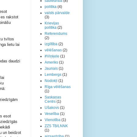
sabiedrība
(8)
politika
(4)
 esot
valsts pārvalde
 es rakstot
(3)
rpināšu
Krievijas
politika
(2)
Referendums
(2)
u tvītos
izglītība
(2)
a lietu lai
vēlēšanas
(2)
#Viņķele
(1)
rodas daudzi
Ameriks
(1)
Jaunais
(1)
Lembergs
(1)
lai
Nodokļi
(1)
eku
Rīga vēlēšanas
nā:
(1)
Saskaņas
oziedzīgām
Centrs
(1)
Ušakovs
(1)
Veselība
(1)
ms esot
Vienotība
(1)
oziedzīgās
ZZS TB/LNNK
nekādi
(1)
u un beidzot
aizsardzība
(1)