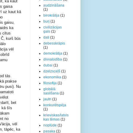
ēt, ka kaut
audzināšana
is gaisa
(1)
rī uz kaut kā
birokrātija
(1)
no
burj
(1)
is gaisu,
civilizācijas
aidrs ka
gals
(1)
s citus
dati
(1)
o Č, kurš būs
debesskrāpis
iālo
(1)
ācija vēl
demokrātija
(1)
šobrīd
divvalodība
(1)
īdamu
dubai
(1)
dzelzsceļš
(1)
dod tās
ekonomika
(1)
skā prakse
filosofija
(1)
ru pusi). Nu
globālā
pamatoti
sasilšana
(1)
vēlot
jautri
(1)
darīt, bet
konkurētspēja
 kā šīs
(1)
stākam
krieviskas/latvis
mt no
kas tēmas
(1)
Vācija, vēl
noplūde
(1)
en, tāpēc, ka
pasaka
(1)