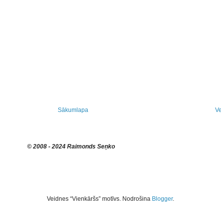
Sākumlapa
Ve
© 2008 - 2024 Raimonds Seņko
Veidnes “Vienkāršs” motīvs. Nodrošina
Blogger
.