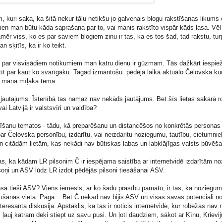
m, kuri saka, ka šitā nekur tālu netikšu jo galvenais blogu rakstīšanas likums
a vien man būtu kāda saprašana par to, vai manis rakstīto vispār kāds lasa. Vēl
mēr viss, ko es par saviem blogiem zinu ir tas, ka es tos šad, tad rakstu, tu
 sķitīs, ka ir ko teikt.
kas par visvisādiem notikumiem man katru dienu ir gūzmam. Tās dažkārt iespiež
t par kaut ko svarīgāku. Tagad izmantošu pēdējā laikā aktuālo Čelovska kung
r mana mīļāka tēma.
r jautajums. Īstenībā tas namaz nav nekāds jautājums. Bet šīs lietas sakarā 
ai Latvijā ir valstsvīri un valdība?
līšanu tematos - tādu, kā preparēšanu un distancēšos no konkrētās personas 
ar Čelovska personību, izdarītu, vai neizdaritu noziegumu, tautību, cietumni
 citādām lietām, kas nekādi nav būtiskas labas un labklājīgas valsts būvēša
s, ka kādam LR pilsonim Č ir iespējama saistība ar internetvidē izdarītām n
soņi un ASV lūdz LR izdot pēdējās pilsoni tiesāšanai ASV.
iesā tieši ASV? Viens iemesls, ar ko šādu prasību pamato, ir tas, ka noziegu
rīšanas vietā. Paga... Bet Č nekad nav bijis ASV un visas savas potenciāli n
eresanta diskusija. Apstāklis, ka tas ir noticis internetvidē, kur robežas nav 
ļauj katram deķi stiept uz savu pusi. Un ļoti daudziem, sākot ar Ķīnu, Krievij