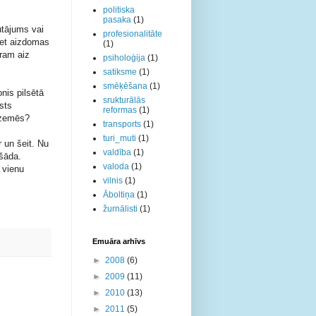
politiska
pasaka
(1)
autājums vai
profesionalitāte
bet aizdomas
(1)
eram aiz
psiholoģija
(1)
satiksme
(1)
smēķēšana
(1)
onis pilsētā
srukturālās
sts
reformas
(1)
rzemēs?
transports
(1)
turi_muti
(1)
r un šeit. Nu
valdība
(1)
 šāda.
valoda
(1)
 vienu
vilnis
(1)
Āboltiņa
(1)
žurnālisti
(1)
Emuāra arhīvs
►
2008
(6)
►
2009
(11)
►
2010
(13)
►
2011
(5)