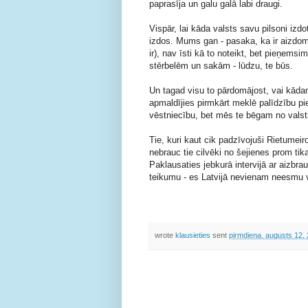
paprasīja un galu galā labi draugi.
Vispār, lai kāda valsts savu pilsoni izdot
izdos. Mums gan - pasaka, ka ir aizdoma
ir), nav īsti kā to noteikt, bet pieņems
stērbelēm un sakām - lūdzu, te būs.
Un tagad visu to pārdomājost, vai kādam v
apmaldījies pirmkārt meklē palīdzību pi
vēstniecību, bet mēs te bēgam no valst
Tie, kuri kaut cik padzīvojuši Rietumeiro
nebrauc tie cilvēki no šejienes prom tika
Paklausaties jebkurā intervijā ar aizbra
teikumu - es Latvijā nevienam neesmu 
wrote
klausieties
sent
pirmdiena, augusts 12,