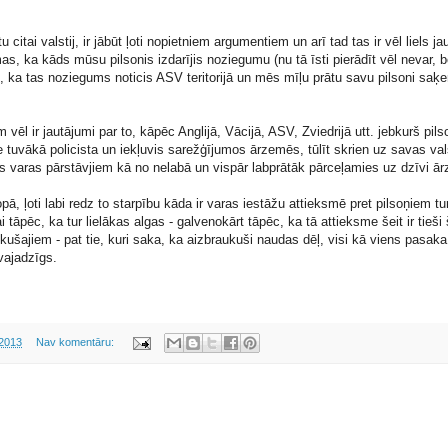
u citai valstij, ir jābūt ļoti nopietniem argumentiem un arī tad tas ir vēl liels j
s, ka kāds mūsu pilsonis izdarījis noziegumu (nu tā īsti pierādīt vēl nevar, 
im, ka tas noziegums noticis ASV teritorijā un mēs mīļu prātu savu pilsoni saķ
ēl ir jautājumi par to, kāpēc Anglijā, Vācijā, ASV, Zviedrijā utt. jebkurš pils
e tuvākā policista un iekļuvis sarežģījumos ārzemēs, tūlīt skrien uz savas val
s varas pārstāvjiem kā no nelabā un vispār labprātāk pārceļamies uz dzīvi ā
pā, ļoti labi redz to starpību kāda ir varas iestāžu attieksmē pret pilsoņiem tu
i tāpēc, ka tur lielākas algas - galvenokārt tāpēc, ka tā attieksme šeit ir tieši
ukušajiem - pat tie, kuri saka, ka aizbraukuši naudas dēļ, visi kā viens pasaka
vajadzīgs.
 2013
Nav komentāru: