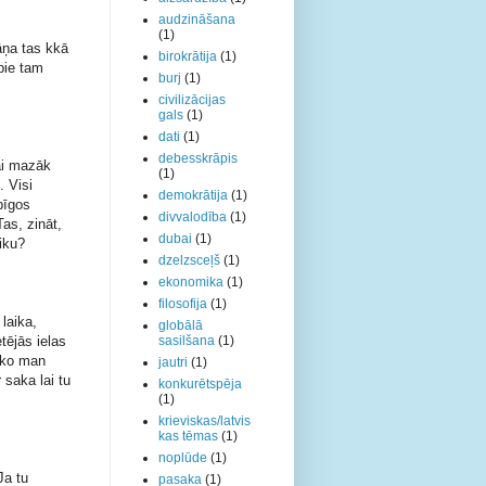
audzināšana
(1)
āņa tas kkā 
birokrātija
(1)
pie tam 
burj
(1)
civilizācijas
gals
(1)
dati
(1)
debesskrāpis
ai mazāk 
(1)
 Visi 
demokrātija
(1)
īgos 
divvalodība
(1)
s, zināt, 
dubai
(1)
iku? 
dzelzsceļš
(1)
ekonomika
(1)
filosofija
(1)
laika, 
globālā
tējās ielas 
sasilšana
(1)
 ko man 
jautri
(1)
saka lai tu 
konkurētspēja
(1)
krieviskas/latvis
kas tēmas
(1)
noplūde
(1)
a tu 
pasaka
(1)