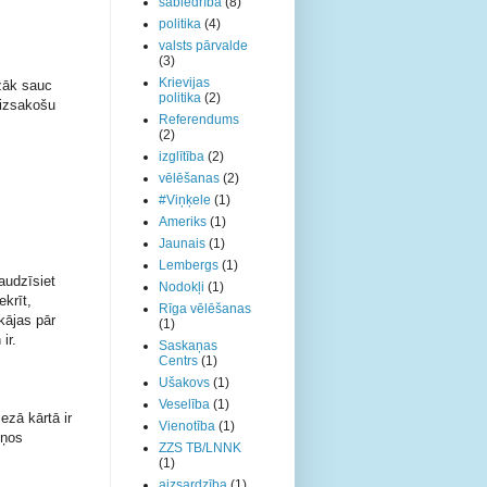
sabiedrība
(8)
politika
(4)
valsts pārvalde
(3)
Krievijas
žāk sauc 
politika
(2)
izsakošu 
Referendums
(2)
izglītība
(2)
vēlēšanas
(2)
#Viņķele
(1)
Ameriks
(1)
Jaunais
(1)
Lembergs
(1)
audzīsiet 
Nodokļi
(1)
krīt, 
Rīga vēlēšanas
kājas pār 
(1)
ir.
Saskaņas
Centrs
(1)
Ušakovs
(1)
Veselība
(1)
zā kārtā ir 
Vienotība
(1)
ņos 
ZZS TB/LNNK
(1)
aizsardzība
(1)