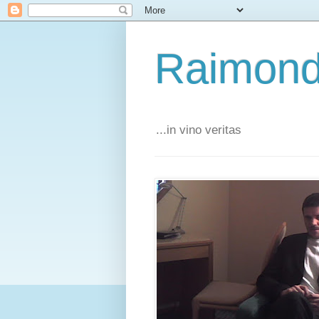
Raimond
...in vino veritas