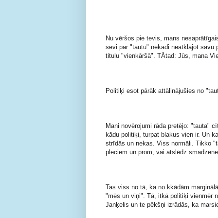
Nu vēršos pie tevis, mans nesaprātīgais 
sevi par "tautu" nekādi neatklājot savu 
titulu "vienkāršā". TĀtad: Jūs, mana Vi
Politiķi esot pārāk attālinājušies no "tau
Mani novērojumi rāda pretējo: "tauta" cītī
kādu politiķi, turpat blakus vien ir. Un k
strīdās un nekas. Viss normāli. Tikko "tau
pleciem un prom, vai atslēdz smadzenes u
Tas viss no tā, ka no kkādām marginālām
"mēs un viņi". Tā, itkā politiķi vienmē
Janķelis un te pēkšņi izrādās, ka marsie