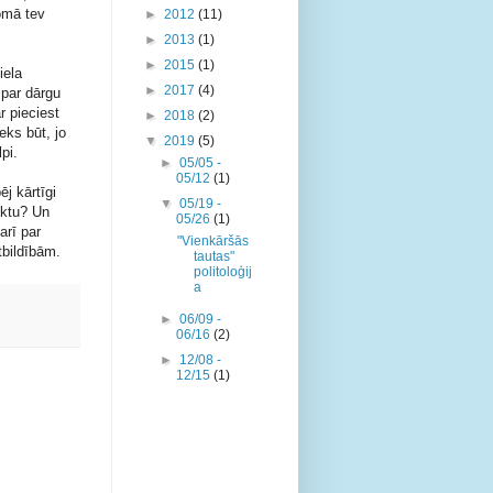
domā tev
►
2012
(11)
►
2013
(1)
►
2015
(1)
iela
►
2017
(4)
 par dārgu
r pieciest
►
2018
(2)
eks būt, jo
▼
2019
(5)
pi.
►
05/05 -
05/12
(1)
j kārtīgi
▼
05/19 -
tiktu? Un
05/26
(1)
arī par
"Vienkāršās
tbildībām.
tautas"
politoloģij
a
►
06/09 -
06/16
(2)
►
12/08 -
12/15
(1)