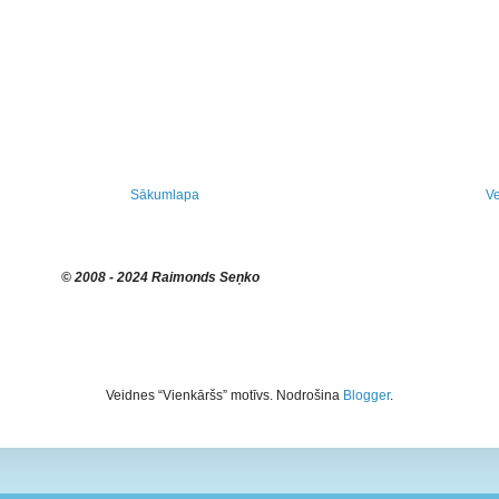
Sākumlapa
Ve
© 2008 - 2024 Raimonds Seņko
Veidnes “Vienkāršs” motīvs. Nodrošina
Blogger
.