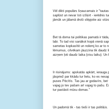
Vēl dikti populārs šņaucamais ir "tautas 
saplūst un nevar īsti izšķirt - ierēdnis tu
jāmūk un jālamā droši slēpjotie aiz stūra
Bet tā doma tai politikas pamatā ir tāda
labi. To tad visi sanākot kopā vienā sapu
sametas kopkasītē un nolemj ko ar to na
lēmumus, cilvēkam jāuzzina tik daudz lie
aizņem ļoti daudz laika (visu laiku). Un 
Ir risinājums: apskatās apkārt, ierauga p
jāspriež par kkādu tur lietu, ko es nesap
puses Pēcītīs. Tas jau ar godavīrs, bet
vajag jo tev pašam arī vajag to pašu. Es
tur pastāsti mūsu domas."
Un padomā tik - tas tieši ir tas politiķis