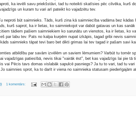
saproti, ka ievēli savu priekšstāvi, tad tu noteikti skatīsies pēc cilvēka, kurš 
jadzīgs un kuram tu vari arī pateikt ko vajadzētu tev.
 Tu neproti būt saimnieks. Tāds, kurš zina kā saimniecība vadāma bez kādas l
ds, kurš saprot, ka ir lietas, ko saimniekojot var dabūt gatavas un kas sanāk
citiem tādiem pašiem saimniekiem ko sarunātu un vienotos, ka ir lietas, ko va
ieš par labu tev. Pats no kalpa kurpēm nupat izkāpis, tagad gribi nevis saimni
i kāds saimnieks tāpat tevi baro bet dikti grimas lai tev tagad ir pašam savi kal
zņemties atbildību par savām izvēlēm un saviem lēmumiem? Varbūt tu tomēr spē
i vajadzīgas patiesībā, nevis tikai "vairāk ēst", bet kas vajadzīgs lai pie tā 
elis vai Pēcis tavs domas vislabāk sapulcē pasniegs? Ja tu to vari, tad tu vari 
t. Jo saimnies sprot, ka to darīt ir viena no saimnieka statusam piederīgajām a
19
1 komentārs: