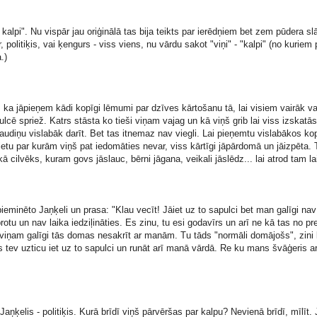
kalpi". Nu vispār jau oriģinālā tas bija teikts par ierēdņiem bet zem pūdera sl
r, politiķis, vai ķengurs - viss viens, nu vārdu sakot "viņi" - "kalpi" (no kuriem 
.)
, ka jāpieņem kādi kopīgi lēmumi par dzīves kārtošanu tā, lai visiem vairāk v
lcē spriež. Katrs stāsta ko tieši viņam vajag un kā viņš grib lai viss izskatās.
udiņu vislabāk darīt. Bet tas itnemaz nav viegli. Lai pieņemtu vislabākos kop
tu par kurām viņš pat iedomāties nevar, viss kārtīgi jāpārdomā un jāizpēta. Ta
kā cilvēks, kuram govs jāslauc, bērni jāgana, veikali jāslēdz... lai atrod tam la
ieminēto Jaņķeli un prasa: "Klau vecīt! Jāiet uz to sapulci bet man galīgi nav 
rotu un nav laika iedziļināties. Es zinu, tu esi godavīrs un arī ne kā tas no pre
 viņam galīgi tās domas nesakrīt ar manām. Tu tāds "normāli domājošs", zini
 tev uzticu iet uz to sapulci un runāt arī manā vārdā. Re ku mans švāģeris ar 
. Jaņķelis - politiķis. Kurā brīdī viņš pārvēršas par kalpu? Nevienā brīdī, mīlīt. J