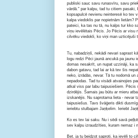
publiski sauc savu runasvīru, savu prie
vārdā." par kalpu, tad tu citiem pasaki,
kopsapulcē nevienu neinteresē ko tev vaj
kalpa viedoklis par nopietnām lietām? Pag
pateici, ka tas nu tā, nu kalps tur kko
viņu ievēlētais Pēcis. Jo Pēcis ar visu n
cilvēku viedokli, ko viņi man uzticējuši t
Tu, nabadziņš, nekādi nevari saprast kā
logu redzi Pēci jaunā ancukā pa jaunu ie
domas nesakrīt, un nupat uzzināji, ka sa
dabon gatavu, tad lai ar kā tev šis nepat
neko, izrādās, nevar. Tā tu nodomā un ai
nepadodas. Tad tu visādi atvainojies par
atkal viss par labu taipusiešiem. Pēcis 
dzirdējis. Šamais jau būtu ar mieru atba
izskanējis. Nu saprotama lieta - nevar ta
taipusiešus. Tavs švāģeris dikti dusmīg
ieriebtu stulbajam Jaņķelim. Ieriebt Jaņ
Ko es tev lai saku. Nu i sēdi savā peļķē
sev kalpu izraudzīties, kuram nemaz i nez
Bet, ja tu beidzot saproti, ka ievēli to 