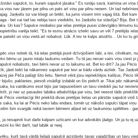
kšstāvi sapulcē, to, kuram sapulcē jāsaka:" Es runāju savā, kaimiņa un viņa 
 ka viņu nav jāņem par pilnu un pats arī viņu par pilnu neņem. Un tad nebrīnies
ag. Jaņķelis tur var kliegt un brēkt, ka jums visiem trim vajag šitā. Bet kam 
a - bet vai tad tas nebija tavs viedoklis, ko Jaņķelis tur stāstīja? Bija. Bet t
 saka. Un kas? Sapulce nnobalso par ielas pretējai pusei izdevīgāko lēmumu ku
opietnību varēja teikt: "Es te esmu atnācis izteikt savu un vēl 7 pretējās iela
e pateikt un viņu vietā arī nobalsot. Lūk. A tev te kalps atsūtīts... Un ko tu gri
pēc viss notiek tā, kā ielas pretējā pusē dzīvojošiem labi, a tev, cilvēkam, n
tvi bērnu uz jauno rotaļu laukumu vedam. Tu tā jau nevari vairs viņu ciest jo
pulcē nobalsots, tavi bērni nevar uz to laikumu iet. Bet ko drīt? Ja jau Pēcis 
īk, jāiet teikt lai nākamreiz sapulcē par tevi ar kādu vārdu aizliek. Tas Jaņķel
zej pie Pēča palūgt šito lietu. Ņemot vērā jūsu iepriekšējos kašķus, Pēcis tik
 bijušo, paklanies, piesoli visādīgi izdabāt un šis piekrīt ar. Tikai pēc nākam
saka, ka vairākums esot bijis par taipusiešiem un tavu viedokli jau tur nevien
lstīt, jo nav uz pasaules labāka atbalstītāja par viņu, bet neesot tāds priekšl
k Pēcis vienlaicīgi likt priekšā divas pretējas lietas un pārstāv sapulcē viņš 
s saka, ka lai ar Pēcis neko labu endara, tomēr uz nākošo sapulci tāpat viņu s
ķelim šim svargāk nekā taviem bērniem atļaut iet uz laukumiņu spēlēties - gan
, ja nesaproti kuri darbi kalpam uzticami un kur advokāts jāalgo. Un ja tu ej
ini ko likt darīt, tad labāk ar neej.
cilvēku, kurš tavā vārdā lielajā sapulcē aizstāvēs tavas vajadzības un tavu vied