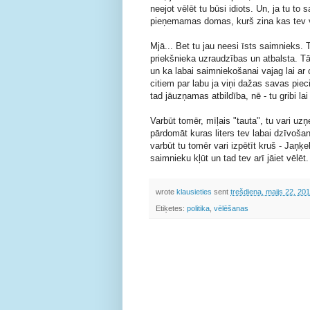
neejot vēlēt tu būsi idiots. Un, ja tu to 
pieņemamas domas, kurš zina kas tev va
Mjā... Bet tu jau neesi īsts saimnieks.
priekšnieka uzraudzības un atbalsta. Tā
un ka labai saimniekošanai vajag lai ar 
citiem par labu ja viņi dažas savas piec
tad jāuzņamas atbildība, nē - tu gribi la
Varbūt tomēr, mīļais "tauta", tu vari u
pārdomāt kuras liters tev labai dzīvošana
varbūt tu tomēr vari izpētīt kruš - Jaņķ
saimnieku kļūt un tad tev arī jāiet vēlē
wrote
klausieties
sent
trešdiena, maijs 22, 20
Etiķetes:
politika
,
vēlēšanas