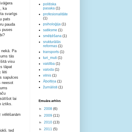
švāģera 
politiska
, ka 
pasaka
(1)
ta svarīgs 
profesionalitāte
(1)
u pats 
ru pauda 
psiholoģija
(1)
s puses 
satiksme
(1)
bi?
smēķēšana
(1)
srukturālās
reformas
(1)
u nekā. Pa
transports
(1)
 jums tās
turi_muti
(1)
šitā visu
valdība
(1)
is tāpat
valoda
(1)
 lēti
vilnis
(1)
ās sapulces
Āboltiņa
(1)
s neesot
žurnālisti
(1)
ikums
taču
ūtīšot lai
Emuāra arhīvs
 iztiks.
►
2008
(6)
 uz vēlēšanām
►
2009
(11)
►
2010
(13)
►
2011
(5)
okli, ted