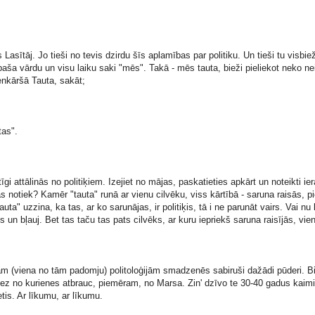
Lasītāj. Jo tieši no tevis dzirdu šīs aplamības par politiku. Un tieši tu visbie
paša vārdu un visu laiku saki "mēs". Takā - mēs tauta, bieži pieliekot neko ne
enkāršā Tauta, sakāt;
tas".
gi attālinās no politiķiem. Izejiet no mājas, paskatieties apkārt un noteikti ier
as notiek? Kamēr "tauta" runā ar vienu cilvēku, viss kārtībā - saruna raisās, pie
ta" uzzina, ka tas, ar ko sarunājas, ir politiķis, tā i ne parunāt vairs. Vai nu 
n bļauj. Bet tas taču tas pats cilvēks, ar kuru iepriekš saruna raisījās, vien 
 (viena no tām padomju) politoloģijām smadzenēs sabiruši dažādi pūderi. Bie
r nez no kurienes atbrauc, piemēram, no Marsa. Zin' dzīvo te 30-40 gadus kaimi
tis. Ar līkumu, ar līkumu.