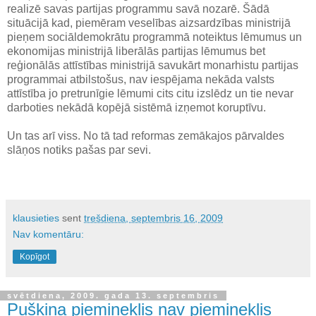
realizē savas partijas programmu savā nozarē. Šādā
situācijā kad, piemēram veselības aizsardzības ministrijā
pieņem sociāldemokrātu programmā noteiktus lēmumus un
ekonomijas ministrijā liberālās partijas lēmumus bet
reģionālās attīstības ministrijā savukārt monarhistu partijas
programmai atbilstošus, nav iespējama nekāda valsts
attīstība jo pretrunīgie lēmumi cits citu izslēdz un tie nevar
darboties nekādā kopējā sistēmā izņemot koruptīvu.
Un tas arī viss. No tā tad reformas zemākajos pārvaldes
slāņos notiks pašas par sevi.
klausieties
sent
trešdiena, septembris 16, 2009
Nav komentāru:
Kopīgot
svētdiena, 2009. gada 13. septembris
Puškina piemineklis nav piemineklis