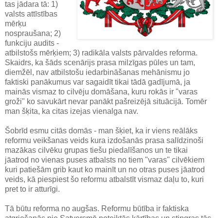
tas jādara tā: 1)
valsts attīstības
mērķu
nospraušana; 2)
funkciju audits -
atbilstošs mērķiem; 3) radikāla valsts pārvaldes reforma.
Skaidrs, ka šāds scenārijs prasa milzīgas pūles un tam,
diemžēl, nav atbilstošu iedarbināšanas mehānismu jo
faktiski panākumus var sagaidīt tikai tādā gadījumā, ja
mainās vismaz to cilvēju domāšana, kuru rokās ir "varas
groži" ko savukārt nevar panākt pašreizējā situācijā. Tomēr
man šķita, ka citas izejas vienalga nav.
Šobrīd esmu citās domās - man šķiet, ka ir viens reālāks
reformu veikšanas veids kura izdošanās prasa salīdzinoši
mazākas cilvēku grupas tiešu piedalīšanos un te tikai
jāatrod no vienas puses atbalsts no tiem "varas" cilvēkiem
kuri patiešām grib kaut ko mainīt un no otras puses jāatrod
veids, kā piespiest šo reformu atbalstīt vismaz daļu to, kuri
pret to ir atturīgi.
Tā būtu reforma no augšas. Reformu būtība ir faktiska