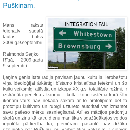
Puškinam.
Mans raksts
\diena.lv sadaļā
tautas balss
2009.g.9.septembrī
Raimonds Seņko
Rīgā, 2009.gada
9.septembrī
Ļeņina ģenialitāte radīja pavisam jaunu kultu lai ierobežotu
viņa ideoloģijai ārkārtīgi bīstamo kristietības ietekmi un šo
kultu veiksmīgi attīstīja un izkopa XX g.s. totalitārie režīmi. Ir
izstrādāta perfekta aksiomu – kulta ikonu sistēma kurā šīm
ikonām vairs nav nekada sakara ar to prototipiem bet to
prototipu kultivēto un rūpīgi uzturēto autoritāti var izmantot
savu patieso mērķu sasniegšanai. Arī es mācījos padomju
skolā un zinu kā katru dienu man tika visdažādākajos veidos
iepotēta pārliecība ka, piemēram, pasaulē nav dižāka
dzejnieka par Puškinu, nu varbūt tikai Šekspīrs ir cienīgs