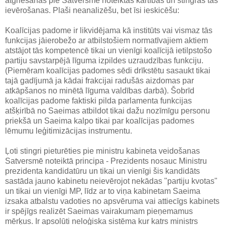
atgriešanās pie Satversmē noteiktās kārtības un stingras tās
ievērošanas. Plaši neanalizēšu, bet īsi ieskicēšu:
Koalīcijas padome ir likvidējama kā institūts vai vismaz tās
funkcijas jāierobežo ar atbilstošiem normatīvajiem aktiem
atstājot tās kompetencē tikai un vienīgi koalīcijā ietilpstošo
partiju savstarpējā līguma izpildes uzraudzības funkciju.
(Piemēram koalīcijas padomes sēdi drīkstētu sasaukt tikai
tajā gadījumā ja kādai frakcijai radušās aizdomas par
atkāpšanos no minētā līguma valdības darbā). Šobrīd
koalīcijas padome faktiski pilda parlamenta funkcijas
atšķirībā no Saeimas atbildot tikai dažu nozīmīgu personu
priekšā un Saeima kalpo tikai par koalīcijas padomes
lēmumu leģitimizācijas instrumentu.
Ļoti stingri pieturēties pie ministru kabineta veidošanas
Satversmē noteiktā principa - Prezidents nosauc Ministru
prezidenta kandidatūru un tikai un vienīgi šis kandidāts
sastāda jauno kabinetu neievērojot nekādas "partiju kvotas"
un tikai un vienīgi MP, līdz ar to viņa kabinetam Saeima
izsaka atbalstu vadoties no apsvēruma vai attiecīgs kabinets
ir spējīgs realizēt Saeimas vairakumam pieņemamus
mērķus. Ir apsolūti neloģiska sistēma kur katrs ministrs