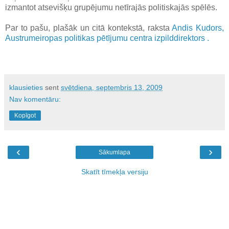
izmantot atsevišķu grupējumu netīrajās politiskajās spēlēs.
Par to pašu, plašāk un citā kontekstā, raksta
Andis Kudors,
Austrumeiropas politikas pētījumu centra izpilddirektors
.
klausieties
sent
svētdiena, septembris 13, 2009
Nav komentāru:
Kopīgot
‹
›
Sākumlapa
Skatīt tīmekļa versiju