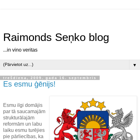
Raimonds Seņko blog
...in vino veritas
▼
trešdiena, 2009. gada 16. septembris
Es esmu ģēnijs!
Esmu ilgi domājis
par tā saucamajām
strukturālajām
reformām un labu
laiku esmu turējies
pie pārliecības, ka