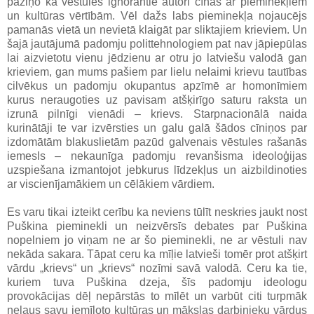
paziņo ka vēstules ignorantie autori cīnās ar pieminekļiem
un kultūras vērtībām. Vēl dažs labs pieminekļa nojaucējs
pamanās vietā un nevietā klaigāt par sliktajiem krieviem. Un
šajā jautājumā padomju polittehnologiem pat nav jāpiepūlas
lai aizvietotu vienu jēdzienu ar otru jo latviešu valodā gan
krieviem, gan mums pašiem par lielu nelaimi krievu tautības
cilvēkus un padomju okupantus apzīmē ar homonīmiem
kurus neraugoties uz pavisam atšķirīgo saturu raksta un
izrunā pilnīgi vienādi – krievs. Starpnacionālā naida
kurinātāji te var izvērsties un galu galā šādos cīniņos par
izdomātām blakuslietām pazūd galvenais vēstules rašanās
iemesls – nekaunīga padomju revanšisma ideoloģijas
uzspiešana izmantojot jebkurus līdzekļus un aizbildinoties
ar viscienījamākiem un cēlākiem vārdiem.
Es varu tikai izteikt cerību ka neviens tūlīt neskries jaukt nost
Puškina pieminekli un neizvērsīs debates par Puškina
nopelniem jo viņam ne ar šo pieminekli, ne ar vēstuli nav
nekāda sakara. Tāpat ceru ka mīļie latvieši tomēr prot atšķirt
vārdu „krievs“ un „krievs“ nozīmi savā valodā. Ceru ka tie,
kuriem tuva Puškina dzeja, šīs padomju ideologu
provokācijas dēļ nepārstās to mīlēt un varbūt citi turpmāk
neļaus savu iemīļoto kultūras un mākslas darbinieku vārdus