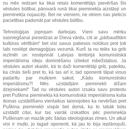
nu mēs redzam ka tikai retais komentētājs pievēršas šīs
vēstules būtībai, pārsvarā runā tikai pieminekļa aizstāvji un
pieminekļa nojaucēji. Bet ne vieniem, ne otriem nav pieticis
pacietības padomāt par vēstules būtību.
Tehnoloģijas joprojam darbojas. Vieni savu mērķu
sasniegšanai piesedzas ar Dieva vārdu, citi ar „pārbaudītām
kultūras vērtībām“ bet visi savus patiesos nolūkus prot ļoti
labi noslēpt demagoģijas vezumā. Kurš ta nu teiks ka grib
iezīmēt un nostiprināt Latvijas teritorijā komunistiskā
imperiālisma ideju dominēšanu izliekot robežstabus. Ja
vēstules autori skaidri, kā to daži komentētāji grib, pateiktu,
ka cīnās tieši pret to, kā tas arī ir, tad oponenti tāpat viņus
padarītu par muļķiem sakot; „Kādu komunistisko
imperiālismu?! Mēs uzstādījām pieminekli dižam
dzejniekam!“ Tad nu vēstules autori izsaka savu protestu
pret Puškina pieminekļa kā komunistiskā imperiiālisma kulta
ikonas uzstādīšanu vienlaikus taisnojoties ka nevēršas pret
Puškina pieminekli vispār bet domā, ka to labāk būtu
uzstādīt citur, kur tas vairāk izskatītos pēc pieminekļa
Puškinam un mazāk pēc šādas ideoloģiskas zīmes. Un atkal
viņi ir muļķi, jo tagad oponenti, kā jau to bija ieplānojuši,