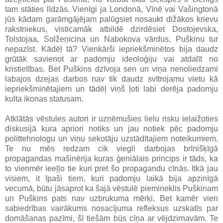
tam stāties līdzās. Vienīgi ja Londonā, Vīnē vai Vašingtonā
jūs kādam garāmgājējam palūgsiet nosaukt dižākos krievu
rakstniekus, visticamāk atbildē dzirdēsiet Dostojevska,
Tolstojaa, Solžeņicina un Nabokova vārdus, Puškinu tur
nepazīst. Kādēļ tā? Vienkārši iepriekšminētos bija daudz
grūtāk savienot ar padomju ideoloģiju vai atdalīt no
kristietības. Bet Puškins dzīvoja sen un viņa nenoliedzami
labajos dzejas darbos nav tik daudz svītrojamu vietu kā
iepriekšminētajiem un tādēļ viņš ļoti labi derēja padomju
kulta ikonas statusam.
Atklātās vēstules autori ir uzņēmušies lielu risku ielaižoties
diskusijā kura apriori notiks un jau notiek pēc padomju
polittehnologu un viņu sekotāju uzstādītajiem noteikumiem.
Te nu mēs redzam cik viegli darbojas brīnišķīgā
propagandas mašinērija kuras ģeniālais princips ir tāds, ka
to vienmēr ieeļļo tie kuri pret šo propagandu cīnās. Itkā jau
visiem, it īpaši tiem, kuri padomju laikā bija apzinīgā
vecumā, būtu jāsaprot ka šajā vēstulē piemineklis Puškinam
un Puškins pats nav uzbrukuma mērķi. Bet kamēr vien
sabiedrības vairākums nosacījuma refleksus uzskatīs par
domāšanas pazīmi, šī tiešām būs cīņa ar vējdzirnavām. Te