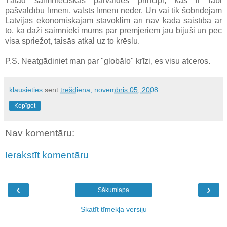
Tātad saimnieciskās pārvaldes principi, kas ir labi
pašvaldību līmenī, valsts līmenī neder. Un vai tik šobrīdējam
Latvijas ekonomiskajam stāvoklim arī nav kāda saistība ar
to, ka daži saimnieki mums par premjeriem jau bijuši un pēc
visa spriežot, taisās atkal uz to krēslu.
P.S. Neatgādiniet man par "globālo" krīzi, es visu atceros.
klausieties
sent
trešdiena, novembris 05, 2008
Kopīgot
Nav komentāru:
Ierakstīt komentāru
‹
›
Sākumlapa
Skatīt tīmekļa versiju