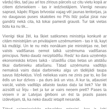
vārdu) tiks, tad jau arī tos zīriņus pārcels uz citu vietu kopā ar
citiem dzīvniekiem - tas ir iedzīvotājiem. Vienīgi nevaru
saprast, kāpēc Rīgas brīvostai vajag vēl jaunas teritorijas, ja
no daugavas puses skatoties no Pils līdz pašai jūrai nav
gandrīz nekā cita, kā tokai pamesti grausti. Tur tak vietas
būtu ka nu tik...
Vienīgi tikai žēl, ka šķiet satiksmes ministrija konkurē ar
citām ministrijām un privātajiem uzņēmumiem - tas ir tā, kayt
kā muļķīgi. Un te nu mēs nonākam pie ministrijas ne, bet
valsts vadīšanas ņemot talkā uzņēmuma vadīšanas
principus. Neko daudz neizplūdīšu. Redz' ko dara uzņēmējs
ekonomiskās krīzes laikā - izlaidīšu citas lietas un atstāšu
tikai darbinieku atlaišanu. Tātad uzņēmuma vadītājs
nemaksā vairs daļai darbinieku algu un tādējādi taupa
savus līdz4ekļus. Viņš neliekas vairs ne zinis par to, ko šie
ēdīs un kur dzīvos - pa durs ārā un viss. A kur ta, atļausiet
vaicāt, valsts vadītājs atlaisto tautas daļu lai liek? Var tik
aizsūtīt uz Īriju - bet ja tur ar vairs neņem pretī? Pases ta
viņiem ir ar Latvijas ģērboni un ēst ta prasīs pases
izdevējam, tā, ka neko daudz ietapīt nesanāk.