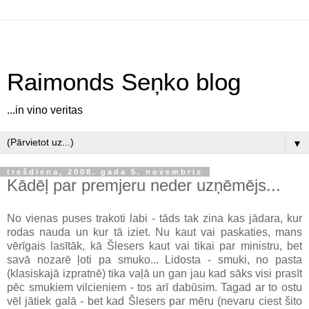
Raimonds Seņko blog
...in vino veritas
▼
trešdiena, 2008. gada 5. novembris
Kādēļ par premjeru neder uzņēmējs...
No vienas puses trakoti labi - tāds tak zina kas jādara, kur
rodas nauda un kur tā iziet. Nu kaut vai paskaties, mans
vērīgais lasītāk, kā Šlesers kaut vai tikai par ministru, bet
savā nozarē ļoti pa smuko... Lidosta - smuki, no pasta
(klasiskajā izpratnē) tika vaļā un gan jau kad sāks visi prasīt
pēc smukiem vilcieniem - tos arī dabūsim. Tagad ar to ostu
vēl jātiek galā - bet kad Šlesers par mēru (nevaru ciest šito