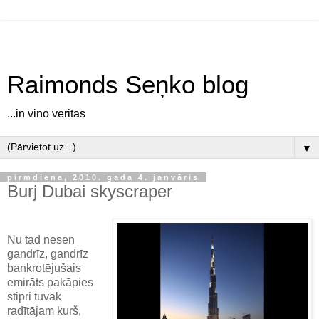
Raimonds Seņko blog
...in vino veritas
▼
pirmdiena, 2010. gada 4. janvāris
Burj Dubai skyscraper
Nu tad nesen
gandrīz, gandrīz
bankrotējušais
emirāts pakāpies
stipri tuvāk
radītājam kurš,