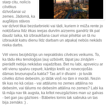
starp citu, nolicis
cilvēkus
dzīvošanai uz
zemes. Jādomā, ka
augšējos stāvos
var dzīvot tikai bezdarbnieki vai tādi, kuriem ir mūža rente jo
nokļūšana līdz ēkas ieejas durvīm aizņems gandrīz tik pat
daudz laika, kā izbraukšana cauri visai pilsētai un tā nu
izbraukāt katru dienu līdz darbam un atpakaļ nebūs nekāds
nieka darbs.
Vēl viens bezjēdzīgs un nepraktisks cilvēces veikums. To,
ka tādu ēku tenoloģijas ļauj uzbūvēt, tāpat jau zinājām -
pierādīt nebija nekādas vajadzības. Bet nu labi, apsveicu ar
vēl vienu spalvu cepurē, kārtējo krelli uz novecojošās
dāmas bruņurupuča kakla? Tas arī ir dīvaini - jo tuvāk
cilvēks dzīvo debesīm, jo tālāk viņš no tām ir morāli. Nezin
tik kas no kā ceļas - vai attālums no zemes attālina no
debesīm, vai tālums no debesīm attālina no zemes? Labi ka
tā māja nav tik augsta, ka krītot neuzgāzīsies man uz galvas
- bet gan jau gāzīsies - Bābeles tornis tak sabruka un tas
bija zemāks :) .