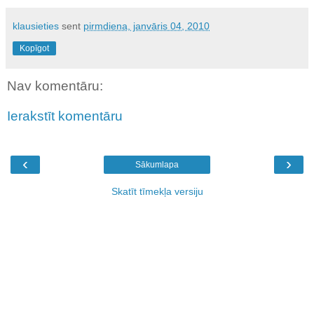
klausieties
sent
pirmdiena, janvāris 04, 2010
Kopīgot
Nav komentāru:
Ierakstīt komentāru
‹
›
Sākumlapa
Skatīt tīmekļa versiju