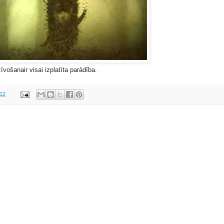
vošanair visai izplatīta parādība.
012