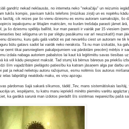
ciāli gandrīz nekad neklausās, no interneta neko "nekačāju" un reizumis iegā
isam tukšs kompis, pavisam tukšs telefons (mūzikas ziņā) un es nopērku kādu
is lasītāj, cik reizes par šo vienu dziesmu es esmu autoram samaksājis, šo 
opircis iepakojumu ar lētajām matricām, no kurām trešdaļa parasti jāmet ārā
l, ja šo dziesmu spēlēju ballītē, kur man parasti ir vairāk par 15 viesiem (ņe
 ierasties bez ielūguma un to par slēgtu pasākumu var arī neuzskatīt) man jā
ienu dziesmu, kuru galu galā varbūt es pat nevarēšu ciest un autoram ne tik
uguru būtu gatavs sadot lai vairāk neko neraksta. Tā nu man izskatās, ka gal
 var ņemt tikai parsniegtiem pakalpojumiem vai pārdotām precēm) mērķis ir s
kumu izdala nabaga autoriem pabalstos lai kaut kā leģitimētu savas tiesibas uz
omā kā vēl kādu piespiest maksāt. Tad stumj kā bērnus bāreņus pa priekšu iz
 līdzi šīm vajadzībām pielāgoto patiesību ka katram jāsaņem alga par darbu u
tei pat ja nekad nelietoju autoru ražojumus, esmu nolēmis šos autorus miršan
z ielas labprātīgi neatdodu maku, es viņu apzogu.
avas pārdomas šajā sakarā sīkumos, tādēļ ,Tev, mans sistemātiskais lasītāj, 
saucēja un, iespējams, tu katru manu iepriekš minēto piemēru varētu apgāztar
et, ka garākā sarunā man izdotos pierādīt šīs sistēmas nepareizību pašā sa