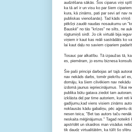
audzēšana sākās. Šos ciparus viņi spītīgi
ka tā arī ir un visu ko par šiem cipari
kura, kā zināms, pati par sevi arī nav 
publiskas vienošanās). Tad kāds vīriņš k
pēkšņi zaudē naudas nosaukumu un "krīze
Bauskē" no tās "krīzes" ne silts, ne auks
rūgtumiņš sirdī. Jo cik virtuāli bija ieguv
viņiem ir kaut kas reāli sastrādāts ko 
lai kaut daļu no saviem cipariem padarī
Tosauc par alkatību. Tā izpaužas tā, ka
es, piemēram, jo esmu biznesa konsulta
Šie paši principi darbojas arī tajā autor
nav nekāds darbs, tomēr piekrītu arī es
domāju, ka šiem cilvēkiem nav nekādu ie
izdomā jaunus iepriecinājumus. Tikai redz
publika būtu gatava ziedot tam autoram,
izklāsta deļ par time autoriem, kuri ret
gadījumu,kad viens visiem zināms autor
noklausās kādu gabaliņu, pēc aģentu do
nesen teica; "Bet tas autors taču nenāk 
neskaita mēģinājumus." Tagad noteikti
apstrīdēt un skaidros man visādus nebūt
tik daudz virtualitātēm, ka tūlīt šo sfēr