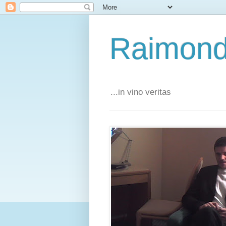
Raimond
...in vino veritas