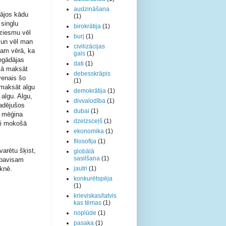
audzināšana
dājos kādu
(1)
 singlu
birokrātija
(1)
dziesmu vēl
burj
(1)
, un vēl man
civilizācijas
mam vērā, ka
gals
(1)
iegādājas
dati
(1)
 kā maksāt
debesskrāpis
venais šo
(1)
amaksāt algu
demokrātija
(1)
 algu. Algu,
divvalodība
(1)
badējušos
dubai
(1)
n mēģina
dzelzsceļš
(1)
ai mokošā
ekonomika
(1)
filosofija
(1)
varētu šķist,
globālā
sasilšana
(1)
 pavisam
knē.
jautri
(1)
konkurētspēja
(1)
krieviskas/latvis
kas tēmas
(1)
noplūde
(1)
pasaka
(1)