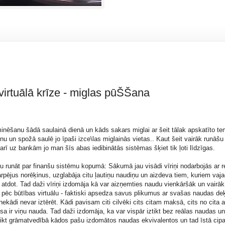
virtuālā krīze - miglas pūŠŠana
inēšanu šādā saulainā dienā un kāds sakars miglai ar šeit tālak apskatīto te
inu un spožā saulē jo īpaši izce\las miglainās vietas.. Kaut šeit vairāk runāšu
arī uz bankām jo man šīs abas iedibinātās sistēmas šķiet tik ļoti līdzīgas.
u runāt par finanšu sistēmu kopumā: Sākumā jau visādi vīriņi nodarbojās ar r
arpējus norēķinus, uzglabāja citu ļautiņu naudiņu un aizdeva tiem, kuriem vaja
atdot. Tad daži vīriņi izdomāja kā var aizņemties naudu vienkāršāk un vairāk 
 pēc būtības virtuālu - faktiski apsedza savus plikumus ar svašas naudas deķ
ādi nevar iztērēt. Kādi pavisam citi cilvēki cits citam maksā, cits no cita 
visa ir viņu nauda. Tad daži izdomāja, ka var vispār iztikt bez reālas naudas u
teikt grāmatvedībā kādos pašu izdomātos naudas ekvivalentos un tad īstā cip