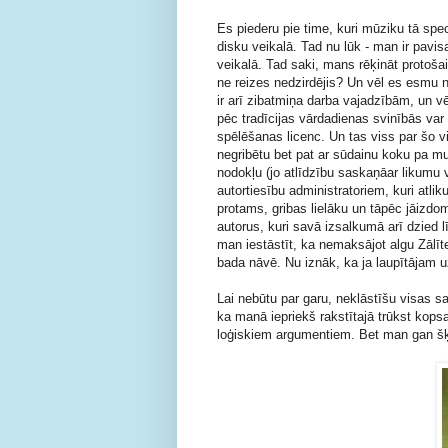
Es piederu pie time, kuri mūziku tā spe
disku veikalā. Tad nu lūk - man ir pav
veikalā. Tad saki, mans rēķināt protoša
ne reizes nedzirdējis? Un vēl es esmu n
ir arī zibatmiņa darba vajadzībām, un vē
pēc tradīcijas vārdadienas svinībās var
spēlēšanas licenc. Un tas viss par šo v
negribētu bet pat ar sūdainu koku pa m
nodokļu (jo atlīdzību saskaņāar likumu
autortiesību administratoriem, kuri atli
protams, gribas lielāku un tāpēc jāizd
autorus, kuri savā izsalkumā arī dzied
man iestāstīt, ka nemaksājot algu Zālī
bada nāvē. Nu iznāk, ka ja laupītājam u
Lai nebūtu par garu, neklāstīšu visas s
ka manā iepriekš rakstītajā trūkst kop
loģiskiem argumentiem. Bet man gan šķi