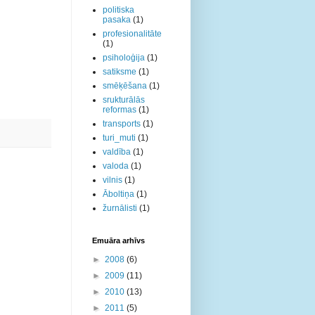
politiska
pasaka
(1)
profesionalitāte
(1)
psiholoģija
(1)
satiksme
(1)
smēķēšana
(1)
srukturālās
reformas
(1)
transports
(1)
turi_muti
(1)
valdība
(1)
valoda
(1)
vilnis
(1)
Āboltiņa
(1)
žurnālisti
(1)
Emuāra arhīvs
►
2008
(6)
►
2009
(11)
►
2010
(13)
►
2011
(5)