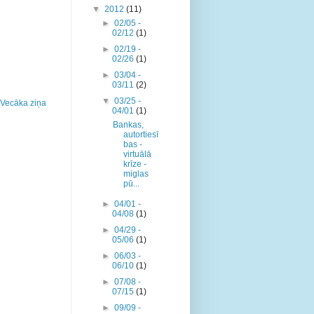
▼
2012
(11)
►
02/05 -
02/12
(1)
►
02/19 -
02/26
(1)
►
03/04 -
03/11
(2)
▼
03/25 -
Vecāka ziņa
04/01
(1)
Bankas,
autortiesī
bas -
virtuālā
krīze -
miglas
pū...
►
04/01 -
04/08
(1)
►
04/29 -
05/06
(1)
►
06/03 -
06/10
(1)
►
07/08 -
07/15
(1)
►
09/09 -