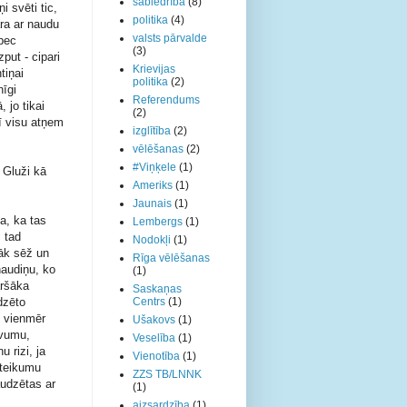
sabiedrība
(8)
i svēti tic,
politika
(4)
ara ar naudu
valsts pārvalde
 pec
(3)
put - cipari
Krievijas
tiņai
politika
(2)
nīgi
Referendums
, jo tikai
(2)
ī visu atņem
izglītība
(2)
vēlēšanas
(2)
#Viņķele
(1)
 Gluži kā
Ameriks
(1)
Jaunais
(1)
ja, ka tas
Lembergs
(1)
 tad
Nodokļi
(1)
bāk sēž un
Rīga vēlēšanas
naudiņu, ko
(1)
āršāka
Saskaņas
dzēto
Centrs
(1)
š vienmēr
Ušakovs
(1)
evumu,
Veselība
(1)
 rizi, ja
Vienotība
(1)
zteikumu
ZZS TB/LNNK
audzētas ar
(1)
aizsardzība
(1)