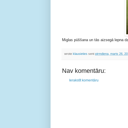
Miglas pūššana un tās aizsegā lepna dzī
wrote
klausieties
sent
pirmdiena, marts 26, 2
Nav komentāru:
Ierakstīt komentāru