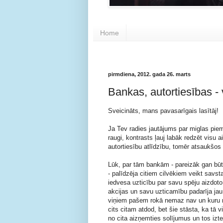
Home
pirmdiena, 2012. gada 26. marts
Bankas, autortiesības - 
Sveicināts, mans pavasarīgais lasītāj!
Ja Tev radies jautājums par miglas piem
raugi, kontrasts ļauj labāk redzēt visu a
autortiesību atlīdzību, tomēr atsaukšos 
Lūk, par tām bankām - pareizāk gan būt
- palīdzēja citiem cilvēkiem veikt savst
iedvesa uzticību par savu spēju aizdoto 
akcijas un savu uzticamību padarīja jau
viņiem pašem rokā nemaz nav un kuru nek
cits citam atdod, bet šie stāsta, ka tā 
no cita aizņemties solījumus un tos iz