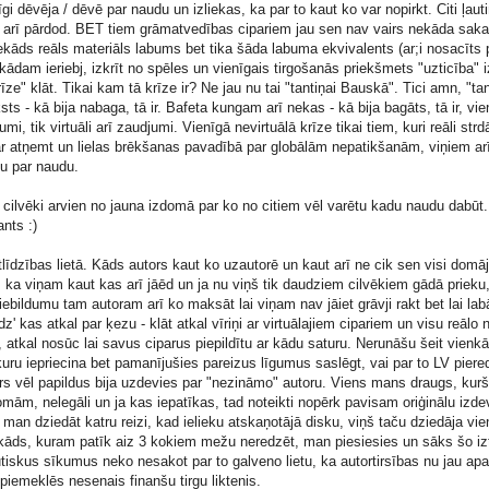
 dēvēja / dēvē par naudu un izliekas, ka par to kaut ko var nopirkt. Citi ļautiņ
em arī pārdod. BET tiem grāmatvedības cipariem jau sen nav vairs nekāda sak
nekāds reāls materiāls labums bet tika šāda labuma ekvivalents (ar;i nosacīts
ādam ieriebj, izkrīt no spēles un vienīgais tirgošanās priekšmets "uzticība" iz
" klāt. Tikai kam tā krīze ir? Ne jau nu tai "tantiņai Bauskā". Tici amn, "tan
ts - kā bija nabaga, tā ir. Bafeta kungam arī nekas - kā bija bagāts, tā ir, vie
umi, tik virtuāli arī zaudjumi. Vienīgā nevirtuālā krīze tikai tiem, kuri reāli strdā
var atņemt un lielas brēkšanas pavadībā par globālām nepatikšanām, viņiem ar
tu par naudu.
 cilvēki arvien no jauna izdomā par ko no citiem vēl varētu kadu naudu dabūt.
nts :)
atlīdzības lietā. Kāds autors kaut ko uzautorē un kaut arī ne cik sen visi domā
, ka viņam kaut kas arī jāēd un ja nu viņš tik daudziem cilvēkiem gādā prieku,
bildumu tam autoram arī ko maksāt lai viņam nav jāiet grāvji rakt bet lai la
' kas atkal par ķezu - klāt atkal vīriņi ar virtuālajiem cipariem un visu reālo 
 atkal nosūc lai savus ciparus piepildītu ar kādu saturu. Nerunāšu šeit vienk
i kuru iepriecina bet pamanījušies pareizus līgumus saslēgt, vai par to LV piere
s vēl papildus bija uzdevies par "nezināmo" autoru. Viens mans draugs, kur
mām, nelegāli un ja kas iepatīkas, tad noteikti nopērk pavisam oriģinālu izd
man dziedāt katru reizi, kad ielieku atskaņotājā disku, viņš taču dziedāja vienu
 kāds, kuram patīk aiz 3 kokiem mežu neredzēt, man piesiesies un sāks šo i
iskus sīkumus neko nesakot par to galveno lietu, ka autortirsības nu jau ap
u piemeklēs nesenais finanšu tirgu liktenis.