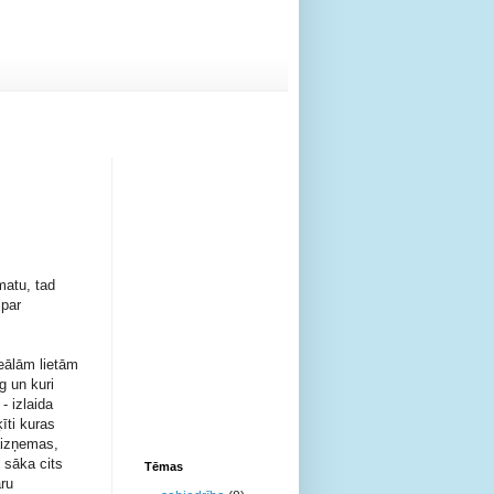
matu, tad
 par
eālām lietām
g un kuri
- izlaida
īti kuras
aizņemas,
n sāka cits
Tēmas
aru