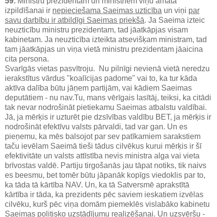
59.
Ministru prezidentam un ministriem viņu amata
izpildīšanai ir
nepieciešama Saeimas uzticība
un viņi
par
savu darbību ir atbildīgi Saeimas priekšā
. Ja Saeima izteic
neuzticību ministru prezidentam, tad jāatkāpjas visam
kabinetam. Ja neuzticība izteikta atsevišķam ministram, tad
tam jāatkāpjas un viņa vietā ministru prezidentam jāaicina
cita persona.
Svarīgās vietas pasvītroju. Nu pilnīgi nevienā vietā neredzu
ierakstītus vārdus "koalīcijas padome" vai to, ka tur kāda
aktīva dalība būtu jāņem partijām, vai kādiem Saeimas
deputātiem - nu nav.Tu, mans vērīgais lasītāj, teiksi, ka citādi
tak nevar nodrošināt pietiekamu Saeimas atbalstu valdībai.
Jā, ja mērķis ir uzturēt pie dzsīvības valdību BET, ja mērķis ir
nodrošināt efektīvu valsts pārvaldi, tad var gan. Un es
pieņemu, ka mēs balsojot par sev patīkamiem sarakstiem
taču ievēlam Saeimā tieši tādus cilvēkus kurui mērķis ir šī
efektivitāte un valsts attīstība nevis ministra alga vai vieta
brīvostas valdē. Partiju tirgošanās jau tāpat notiks, tik naivs
es beesmu, bet tomēr būtu jāpanāk kopīgs viedoklis par to,
ka tāda tā kārtība NAV. Un, ka tā Satversmē aprakstītā
kārtība ir tāda, ka prezidents pēc saviem ieskatiem izvēlas
cilvēku, kurš pēc viņa domām piemeklēs vislabāko kabinetu
Saeimas politisko uzstādījumu realizēšanai. Un uzsvēršu -