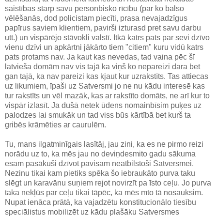
saistības starp savu personbisko rīcību (par ko balso
vēlēšanās, dod policistam piecīti, prasa nevajadzīgus
papīrus saviem klientiem, pavirši izturasd pret savu darbu
utt.) un vispārējo stāvokli valstī. Itkā katrs pats par sevi dzīvo
vienu dzīvi un apkārtni jākārto tiem "citiem" kuru vidū katrs
pats protams nav. Ja kaut kas nevedas, tad vaina pēc šī
latvieša domām nav vis tajā ka viņš ko nepareizi dara bet
gan tajā, ka nav pareizi kas kjaut kur uzrakstīts. Tas attiecas
uz likumiem, īpaši uz Satversmi jo ne nu kādu interesē kas
tur rakstīts un vēl mazāk, kas ar rakstīto domāts, ne arī kur to
vispār izlasīt. Ja dušā netek ūdens nomainbīsim puķes uz
palodzes lai smukāk un tad viss būs kārtībā bet kurš ta
gribēs krāmēties ar caurulēm.
Tu, mans ilgatminīgais lasītāj, jau zini, ka es ne pirmo reizi
norādu uz to, ka mēs jau no deviņdesmito gadu sākuma
esam pasākuši dzīvot pavisam neatbilstoši Satversmei.
Nezinu tikai kam pietiks spēka šo iebraukāto purva taku
slēgt un karavānu suņiem rejot novirzīt pa īsto ceļu. Jo purva
taka nekļūs par ceļu tikai tāpēc, ka mēs mto tā nosauksim.
Nupat ienāca prātā, ka vajadzētu konstitucionālo tiesību
speciālistus mobilizēt uz kādu plašāku Satversmes