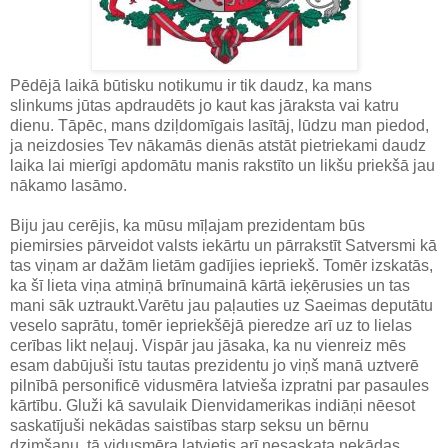
Pēdējā laikā būtisku notikumu ir tik daudz, ka mans
slinkums jūtas apdraudēts jo kaut kas jāraksta vai katru
dienu. Tāpēc, mans dziļdomīgais lasītāj, lūdzu man piedod,
ja neizdosies Tev nākamās dienās atstāt pietriekami daudz
laika lai mierīgi apdomātu manis rakstīto un likšu priekšā jau
nākamo lasāmo.
Biju jau cerējis, ka mūsu mīļajam prezidentam būs
piemirsies pārveidot valsts iekārtu un pārrakstīt Satversmi kā
tas viņam ar dažām lietām gadījies iepriekš. Tomēr izskatās,
ka šī lieta viņa atmiņā brīnumainā kārtā ieķērusies un tas
mani sāk uztraukt.Varētu jau paļauties uz Saeimas deputātu
veselo saprātu, tomēr iepriekšējā pieredze arī uz to lielas
cerības likt neļauj. Vispār jau jāsaka, ka nu vienreiz mēs
esam dabūjuši īstu tautas prezidentu jo viņš manā uztverē
pilnībā personificē vidusmēra latvieša izpratni par pasaules
kārtību. Gluži kā savulaik Dienvidamerikas indiāņi nēesot
saskatījuši nekādas saistības starp seksu un bērnu
dzimšanu, tā vidusmēra latvietis arī nesaskata nekādas