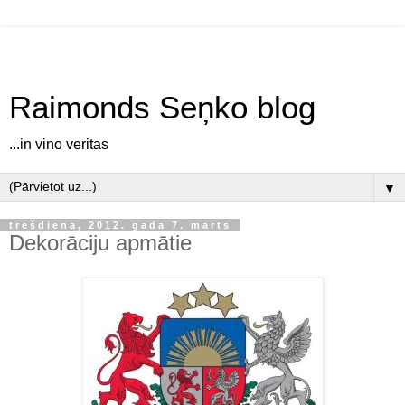
Raimonds Seņko blog
...in vino veritas
▼
trešdiena, 2012. gada 7. marts
Dekorāciju apmātie