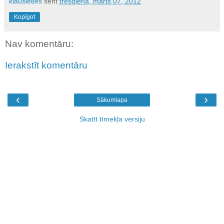
klausieties
sent
trešdiena, marts 07, 2012
Kopīgot
Nav komentāru:
Ierakstīt komentāru
‹
›
Sākumlapa
Skatīt tīmekļa versiju