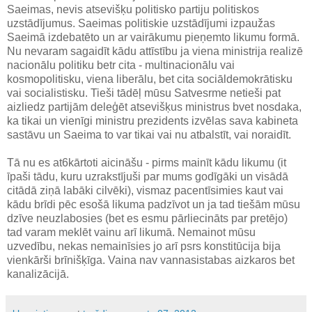
Saeimas, nevis atsevišķu politisko partiju politiskos
uzstādījumus. Saeimas politiskie uzstādījumi izpaužas
Saeimā izdebatēto un ar vairākumu pieņemto likumu formā.
Nu nevaram sagaidīt kādu attīstību ja viena ministrija realizē
nacionālu politiku betr cita - multinacionālu vai
kosmopolitisku, viena liberālu, bet cita sociāldemokrātisku
vai socialistisku. Tieši tādēļ mūsu Satvesrme netieši pat
aizliedz partijām deleģēt atsevišķus ministrus bvet nosdaka,
ka tikai un vienīgi ministru prezidents izvēlas sava kabineta
sastāvu un Saeima to var tikai vai nu atbalstīt, vai noraidīt.
Tā nu es at6kārtoti aicināšu - pirms mainīt kādu likumu (it
īpaši tādu, kuru uzrakstījuši par mums godīgāki un visādā
citādā ziņā labāki cilvēki), vismaz pacentīsimies kaut vai
kādu brīdi pēc esošā likuma padzīvot un ja tad tiešām mūsu
dzīve neuzlabosies (bet es esmu pārliecināts par pretējo)
tad varam meklēt vainu arī likumā. Nemainot mūsu
uzvedību, nekas nemainīsies jo arī psrs konstitūcija bija
vienkārši brīnišķīga. Vaina nav vannasistabas aizkaros bet
kanalizācijā.