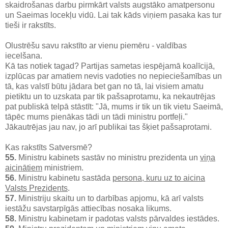
skaidrošanas darbu pirmkārt valsts augstāko amatpersonu
un Saeimas locekļu vidū. Lai tak kāds viņiem pasaka kas tur
tieši ir rakstīts.
Olustrēšu savu rakstīto ar vienu piemēru - valdības
iecelšana.
Kā tas notiek tagad? Partijas sametas iespējamā koalīcijā,
izplūcas par amatiem nevis vadoties no nepieciešamības un
tā, kas valstī būtu jādara bet gan no tā, lai visiem amatu
pietiktu un to uzskata par tik pašsaprotamu, ka nekautrējas
pat publiskā telpā stāstīt: "Jā, mums ir tik un tik vietu Saeimā,
tāpēc mums pienākas tādi un tādi ministru portfeļi."
Jākautrējas jau nav, jo arī publikai tas šķiet pašsaprotami.
Kas rakstīts Satversmē?
55.
Ministru kabinets sastāv no ministru prezidenta un
viņa
aicinātiem
ministriem.
56.
Ministru kabinetu sastāda
persona, kuru uz to aicina
Valsts Prezidents
.
57.
Ministriju skaitu un to darbības apjomu, kā arī valsts
iestāžu savstarpīgās attiecības nosaka likums.
58.
Ministru kabinetam ir padotas valsts pārvaldes iestādes.