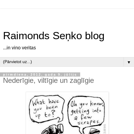
Raimonds Seņko blog
...in vino veritas
▼
pirmdiena, 2012. gada 9. jūlijs
Nederīgie, viltīgie un zaglīgie