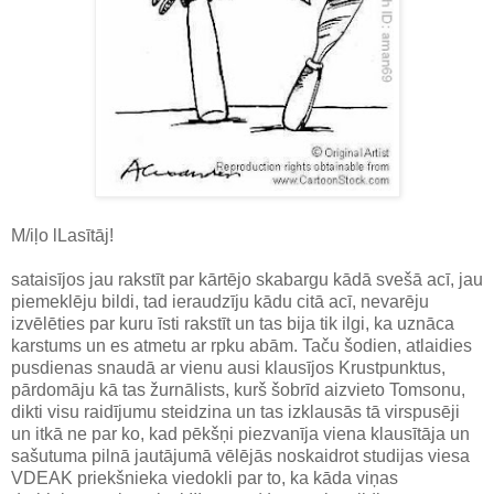
M/iļo lLasītāj!
sataisījos jau rakstīt par kārtējo skabargu kādā svešā acī, jau
piemeklēju bildi, tad ieraudzīju kādu citā acī, nevarēju
izvēlēties par kuru īsti rakstīt un tas bija tik ilgi, ka uznāca
karstums un es atmetu ar rpku abām. Taču šodien, atlaidies
pusdienas snaudā ar vienu ausi klausījos Krustpunktus,
pārdomāju kā tas žurnālists, kurš šobrīd aizvieto Tomsonu,
dikti visu raidījumu steidzina un tas izklausās tā virspusēji
un itkā ne par ko, kad pēkšņi piezvanīja viena klausītāja un
sašutuma pilnā jautājumā vēlējās noskaidrot studijas viesa
VDEAK priekšnieka viedokli par to, ka kāda viņas