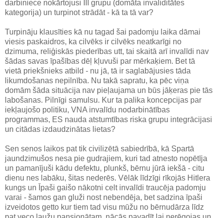
darbiniece nokārtojusi III grupu (domāta invaliditātes
kategorija) un turpinot strādāt - kā ta tā var?
Turpināju klausīties kā nu tagad šai padomju laika dāmai
viesis paskaidros, ka cilvēks ir cilvēks neatkarīgi no
dzimuma, reliģiskās piederības utt, tai skaitā arī invalīdi nav
šādas savas īpašības dēļ kļuvuši par mērkaķiem. Bet tā
vietā priekšnieks atbild - nu jā, tā ir saglabājusies tāda
likumdošanas nepilnība. Nu takā sapratu, ka pēc viņa
domām šāda situācija nav pieļaujama un būs jāķeras pie tās
labošanas. Pilnīgi samulsu. Kur ta palika koncepcijas par
iekļaujošo politiku, VNA invalīdu nodarbinātības
programmas, ES nauda atstumtības riska grupu integrācijasi
un citādas izdaudzinātas lietas?
Sen senos laikos pat tik civilizētā sabiedrībā, kā Spartā
jaundzimušos nesa pie gudrajiem, kuri tad atnesto nopētīja
un pamanījuši kādu defektu, plunkš, bērnu jūrā iekšā - citu
dienu nes labāku, šitas nederēs. Vēlāk līdzīgi rīkojās Hitlera
kungs un Īpaši gaišo nākotni celt invalīdi traucēja padomju
varai - šamos gan gluži nost nebendēja, bet sadzina īpaši
izveidotos getto kur tiem tad visu mūžu no bērnudārza līdz
pat veco ļaužu pansionātam, nācās pavadīt lai nerēgojas un