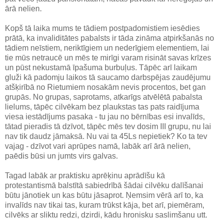
ārā nelien.
Kopš tā laika mums te tādiem postpadomistiem iesēdies
prātā, ka invaliditātes pabalsts ir tāda zināma atpirkšanās no
tādiem neīstiem, neriktīgiem un nederīgiem elementiem, lai
tie mūs netraucē un mēs te mirīgi varam risināt savas krīzes
un pūst nekustamā īpašuma burbuļus. Tāpēc arī laikam
gluži kā padomju laikos tā saucamo darbspējas zaudējumu
atšķirībā no Rietumiem nosakām nevis procentos, bet gan
grupās. No grupas, saprotams, atkarīgs atvēlētā pabalsta
lielums, tāpēc cilvēkam bez plaukstas tas pats raidījuma
viesa iestādījums pasaka - tu jau no bērnības esi invalīds,
tātad pieradis tā dzīvot, tāpēc mēs tev dosim III grupu, nu lai
nav tik daudz jāmaksā. Nu vai ta 45Ls nepietiek? Ko ta tev
vajag - dzīvot vari aprūpes namā, labāk arī ārā nelien,
paēdis būsi un jumts virs galvas.
Tagad labāk ar praktisku aprēķinu aprādīšu kā
protestantismā balstītā sabiedrībā šādai cilvēku dalīšanai
būtu jānotiek un kas būtu jāsaprot. Ņemsim vērā arī to, ka
invalīds nav tikai tas, kuram trūkst kāja, bet arī, piemēram,
cilvēks ar sliktu redzi, dzirdi, kādu hronisku saslimšanu utt.