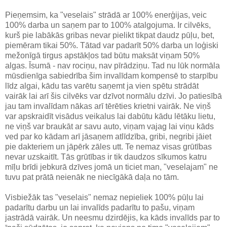
Pieņemsim, ka "veselais" strādā ar 100% enerģijas, veic
100% darba un saņem par to 100% atalgojuma. Ir cilvēks,
kurš pie labākās gribas nevar pielikt tikpat daudz pūļu, bet,
piemēram tikai 50%. Tātad var padarīt 50% darba un loģiski
mežonīgā tirgus apstākļos tad būtu maksāt viņam 50%
algas. Īsumā - nav rociņu, nav pīrādziņu. Tad nu lūk normāla
mūsdienīga sabiedrība šim invalīdam kompensē to starpību
līdz algai, kādu tas varētu saņemt ja vien spētu strādāt
vairāk lai arī šis cilvēks var dzīvot normālu dzīvi. Jo patiesībā
jau tam invalīdam nākas arī tērēties krietni vairāk. Ne viņš
var apskraidīt visādus veikalus lai dabūtu kādu lētāku lietu,
ne viņš var braukāt ar savu auto, viņam vajag lai viņu kāds
ved par ko kādam arī jāsaņem atlīdzība, gribi, negribi jāiet
pie dakteriem un jāpērk zāles utt. Te nemaz visas grūtības
nevar uzskaitīt. Tās grūtības ir tik daudzos sīkumos katru
mīļu brīdi jebkurā dzīves jomā un ticiet man, "veselajam" ne
tuvu pat prātā neienāk ne niecīgākā daļa no tām.
Visbiežāk tas "veselais" nemaz nepieliek 100% pūļu lai
padarītu darbu un lai invalīds padarītu to pašu, viņam
jastrādā vairāk. Un neesmu dzirdējis, ka kāds invalīds par to