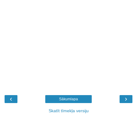
‹
›
Sākumlapa
Skatīt tīmekļa versiju