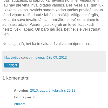
īpaši sūdzētos, jo saprot, ka neviens no time "veselajiem"
jau nav pie viņa invaliditātes vainīgs. Bet "veselais" gan lūk,
uzskata, ka tas invalīds saņem kādas īpašas privilēģijas un
tātad viņam radīti daudz labāki apstākļi. Viltīgais mērglis,
izmanto savu invaliditāti lai normāliem cilvēkiem atņemtu
sūri sastrādāto. Pašiem jau tik grūti un te vēl kaut kādi
neīstcilvēki jābaro. Un baro jau šos, bet nē, šie vēl strādāt
lien.
Nu tas jau tā, bet ka to saka arī valsts amatpersona...
klausieties
sent
pirmdiena, jūlijs 09, 2012
Kopīgot
1 komentārs:
Anonīms
2013. gada 8. februāris 22:12
Pilnībā piekrītu!
Atbildēt