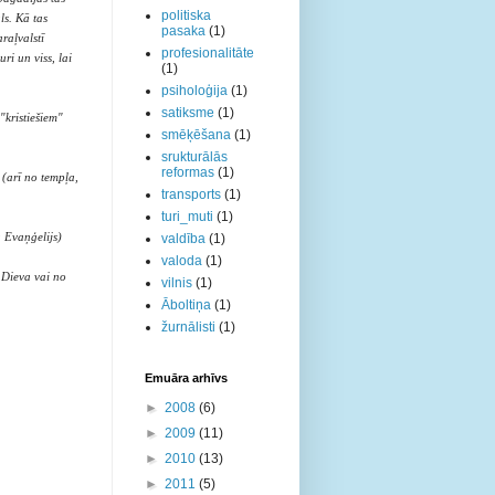
politiska
ls. Kā tas
pasaka
(1)
raļvalstī
profesionalitāte
ri un viss, lai
(1)
psiholoģija
(1)
satiksme
(1)
"kristiešiem"
smēķēšana
(1)
srukturālās
reformas
(1)
 (arī no tempļa,
transports
(1)
turi_muti
(1)
 Evaņģelijs)
valdība
(1)
valoda
(1)
o Dieva vai no
vilnis
(1)
Āboltiņa
(1)
žurnālisti
(1)
Emuāra arhīvs
►
2008
(6)
►
2009
(11)
►
2010
(13)
►
2011
(5)