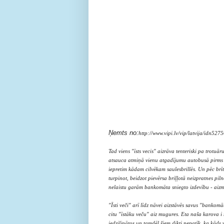
Ņemts no:
http://www.vipi.lv/vip/latvija/idn5275
Tad viens "īsts vecis" aizrāva tenteriski pa trotuā
atsauca atmiņā vienu atgadījumu autobusā pirms va
iepretim kādam cilvēkam saulesbrillēs. Un pēc brīt
turpinot, beidzot pievērsa briļļotā neizpratnes pil
nelaistu garām bankomāta sniegto izdevību - aizmi
"Īsti veči" arī līdz nāvei aizstāvēs savus "banko
citu "īstāku veču" aiz mugures.
Eta naša karova i m
iedziļinātos un tamdēļ šiem dikti nepatīk, ka kāds