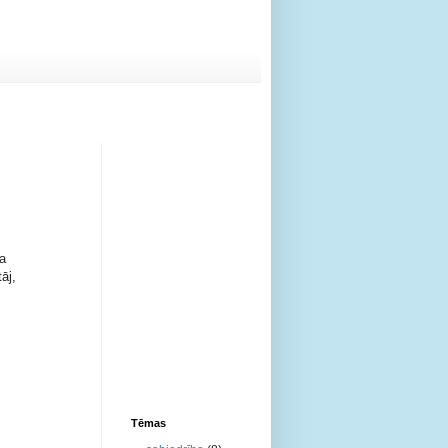
ka
āj,
Tēmas