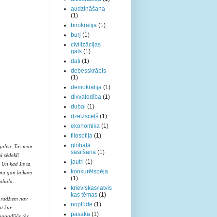
audzināšana
(1)
birokrātija
(1)
burj
(1)
civilizācijas
gals
(1)
dati
(1)
debesskrāpis
(1)
demokrātija
(1)
divvalodība
(1)
dubai
(1)
dzelzsceļš
(1)
ekonomika
(1)
filosofija
(1)
globālā
 galvu. Tas man
sasilšana
(1)
i sēdeklī
jautri
(1)
 Un kad šis tā
konkurētspēja
u nu gan laikam
(1)
abala...
krieviskas/latvis
kas tēmas
(1)
sprūdžiem nav
noplūde
(1)
ut kur
pasaka
(1)
pagadījās tās