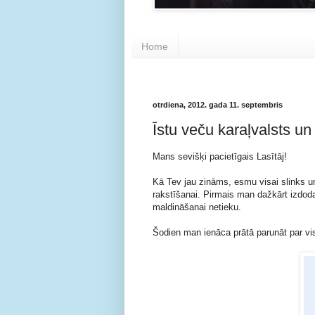
Home
otrdiena, 2012. gada 11. septembris
Īstu veču karaļvalsts un
Mans sevišķi pacietīgais Lasītāj!
Kā Tev jau zināms, esmu visai slinks un 
rakstīšanai. Pirmais man dažkārt izdodas
maldināšanai netieku.
Šodien man ienāca prātā parunāt par vis