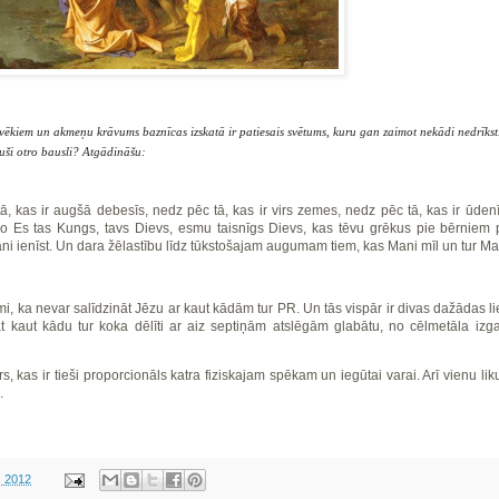
cilvēkiem un akmeņu krāvums baznīcas izskatā ir patiesais svētums, kuru gan zaimot nekādi nedrīkst
suši otro bausli? Atgādināšu:
tā, kas ir augšā debesīs, nedz pēc tā, kas ir virs zemes, nedz pēc tā, kas ir ūde
o Es tas Kungs, tavs Dievs, esmu taisnīgs Dievs, kas tēvu grēkus pie bērniem 
 ienīst. Un dara žēlastību līdz tūkstošajam augumam tiem, kas Mani mīl un tur M
ami, ka nevar salīdzināt Jēzu ar kaut kādām tur PR. Un tās vispār ir divas dažādas li
āt kaut kādu tur koka dēlīti ar aiz septiņām atslēgām glabātu, no cēlmetāla izg
, kas ir tieši proporcionāls katra fiziskajam spēkam un iegūtai varai. Arī vienu l
.
, 2012