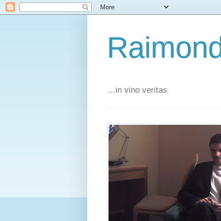
Raimond
...in vino veritas