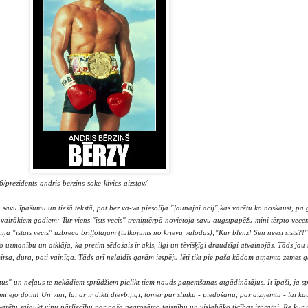
6/prezidents-andris-berzins-soke-kivics-aizstav/
ru savu īpašumu un tiešā tekstā, pat bez va-va piesolīja "ļaunajai acij",kas varētu ko noskaust, pa
irākiem gadiem: Tur viens "īsts vecis" treniņtērpā novietoja savu augstpapēžu mini tērpto vecen
iņa "īstais vecis" uzbrēca briļļotajam (tulkojums no krievu valodas);"Kur blenz! Sen neesi sists?!"
no uzmanību un atklāja, ka pretim sēdošais ir akls, ilgi un tēvišķīgi draudzīgi atvainojās. Tāds ja
rsa, dura, pati vainīga. Tāds arī nelaidīs garām iespēju lēti tikt pie paša kādam atņemta zemes g
mātus" un neļaus te nekādiem sprūdžiem pielikt tiem nauds paņemšanas atgādinātājus. It īpaši, ja 
i ejo doim! Un viņi, lai ar ir dikti dievbijīgi, tomēr par slinku - piedošanu, par aizņemtu - lai ka
 varētu sajaukt viņu pārliecību par paša negrozāmo taisnību un vislabāko ticības izpratni. Re kur 