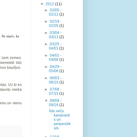
▼
2012
(11)
►
02/05 -
02/12
(1)
►
02/19 -
02/26
(1)
►
03/04 -
. Nu tāpēc, ka
03/11
(2)
►
03/25 -
04/01
(1)
►
04/01 -
nī zem zemes.
04/08
(1)
piemeklē līdz
►
04/29 -
anus baušļus.
05/06
(1)
►
06/03 -
06/10
(1)
etas. Uz to es
►
07/08 -
atavotu metra
07/15
(1)
▼
09/09 -
ikumu un vienu
09/16
(1)
Īstu veču
karaļvalst
s un
perpendik
uls