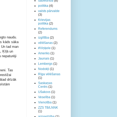
sabiedrība
(8)
politika
(4)
valsts pārvalde
(3)
Krievijas
politika
(2)
Referendums
(2)
egto naudu.
izglītība
(2)
šis kāds sāka
vēlēšanas
(2)
s. Un tad man
#Viņķele
(1)
, Ķīļā un
Ameriks
(1)
u nepaturēji
Jaunais
(1)
Lembergs
(1)
Nodokļi
(1)
meni. Tas
Rīga vēlēšanas
restižai
(1)
Tātad drīzāk
Saskaņas
neīstām
Centrs
(1)
Ušakovs
(1)
Veselība
(1)
Vienotība
(1)
ZZS TB/LNNK
(1)
aizsardzība
(1)