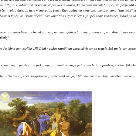
ētumu! Paprasi tādam "īstam vecim" kāpēc ta viņš domā, ka svētums zaimots? Tāpēc, ka perpendiku
ā šeit) valda diezgan liela vienprātība Pussy Riot gadījuma vērtējumā, bet pie mums "īstu veču" ka
 Laikam tāpēc, ka "īstam vecim" nav vajadzības izprast lietas, jo spēks nav smadzenēs, iedod pa tau
vi dēvē par kristiešiem, nu bet tik dziļiem, no matu galiem līdz kāju pirkstu nagiem. Atgādināšu šiem 
āstiņi:
ca (sakāmo gan pielika vēlāk) lai naudas rausēji un varas kārie iet no tempļa ārā un lai iet prom
sus, kas Templī pārdeva un pirka, apgāza naudas mijēju galdus un baložu pārdevēju solus. (Marka
ija - Un tad viņš tiem (augstajiem priesteriem) sacīja; "Atbildiet man vai Jāņa kristība nākusi n