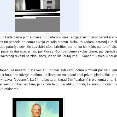
 un kāda dāma pirms manis tur padarbojusies, aizgāja aizmirsusi paņmt izsni
tes un panācis šo dāmu tuvējā veikalā atdevu. Vēlāk to kādam izstāstīju un 
audu paturēju sev. Es savukārt sāku brīnīties par to, ka šis kāds par to brīnā
 pavērās dažādas ainas: par Pussy Riot, par pirmo skolas dienu, par Sprūdža
 sākotnēji dīvaini neizklausītos, vieno šis jautājums; " Kāpēc tu (svešu) naud
 tāpēc, ka neesmu "īsts vecis". Jo tikai "īsti veči" domā pirmkārt par savu gī
e ir kaut kas līdzīgs mašīnai, pulkstenim vai kādai citai privāti piederošai un p
teikt savai "vecenei", ka šī ir atlaista un tagad šim "darbam" ir pieņemta cita. 
 sevi un tikai pēc tam, ja tik tālu tiktu, par ētiku, morāli, likumibu un citām 
 kā atklāsme.