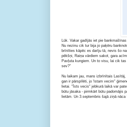
Lūk. Vakar gadījās iet pie bankmašīnas
Nu nezinu cik tur bija jo paķēru bankno
brīnīties kāpēc es darīju tā, nevis šo n
pēkšņi, Raiņa vārdiem sakot, gara acīm
Pavļuta kungiem. Un to visu, lai cik tas
sev?"
Nu laikam jau, mans izbrīnītais Lasītāj,
gan ir pārspīlēti, jo 'īstam vecim" ģimen
lietai. "Īsts vecis" jebkurā laikā var pa
būtu jāsaka - pirmkārt būtu padomājis par
lietām. Un 3.septembris šajā ziņā nāca