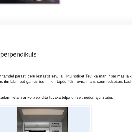
 perpendikuls
tamdēļ parasti ceru iestāstīt sev, lai liktu noticēt Tev, ka man ir par maz lai
 itin labi - bet gan uz īsu mirkli, tāpēc līdz Tevis, mans cauri redzošais Lasīt
ādām lietām ar ko piepildīta tuvākā telpa un šeit nedomāju iztabu.