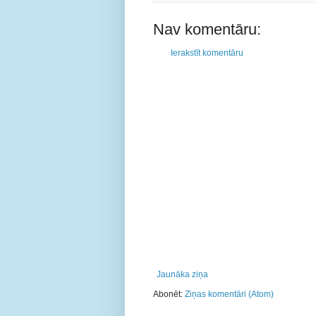
Nav komentāru:
Ierakstīt komentāru
Jaunāka ziņa
Abonēt:
Ziņas komentāri (Atom)