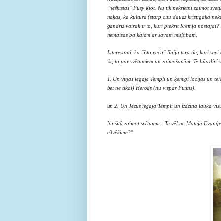
"nešķīstās" Pusy Riot. Nu tik nekrietni zaimot sv
nākas, ka kultūrā (starp citu daudz kristīgākā nek
gandrīz vairāk ir to, kuri piekrīt Kremļa nostājai?
nemaisās pa kājām ar savām muļšībām.
Interesanti, ka "īsto veču" līniju tura tie, kuri se
šo, to par svētumiem un zaimošanām. Te būs divi st
1. Un viņas iegāja Templī un ķēmīgi locījās un tei
bet ne tikai) Hērods (nu vispār Putins).
un 2.
Un Jēzus iegāja Templī un izdzina laukā vi
Nu šitā zaimot svētumu... Te vēl no Mateja Evanģel
cilvēkiem?"