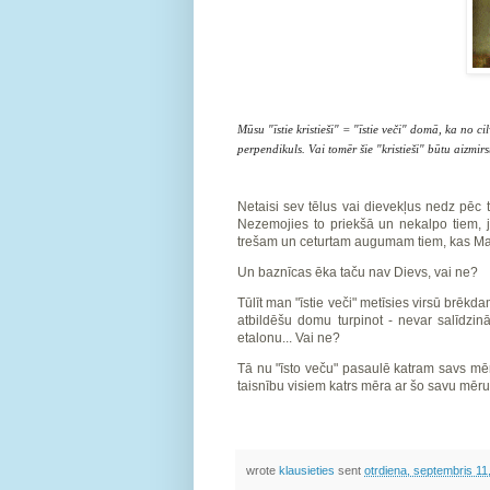
Mūsu "īstie kristieši" = "īstie veči" domā, ka no 
perpendikuls. Vai tomēr šie "kristieši" būtu aizmir
Netaisi sev tēlus vai dievekļus nedz pēc 
Nezemojies to priekšā un nekalpo tiem, j
trešam un ceturtam augumam tiem, kas Mani
Un baznīcas ēka taču nav Dievs, vai ne?
Tūlīt man "īstie veči" metīsies virsū brēkd
atbildēšu domu turpinot - nevar salīdzin
etalonu... Vai ne?
Tā nu "īsto veču" pasaulē katram savs mērs
taisnību visiem katrs mēra ar šo savu mēru
wrote
klausieties
sent
otrdiena, septembris 11