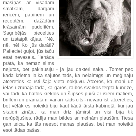
māsiņas ar visādām
smalkām, dārgām
ierīcēm, papīriem un
receptēm, dažādām
krāsainām pudelītēm.
Sagribējās piecelties
un izstaipīt kājas. "Nē,
nē, nē! Ko jūs darāt!?
Palieciet guļot, jūs taču
esat nevesels..."Ienāca
prātā, ka nemaz slims
nejūtos, bet paklausīju - ja jau dakteri saka... Tomēr pēc
kāda krietna laika sajutos tāds, kā nelaimīgs un mēģināju
atcerēties kā īsti šajā vietā nokļuvu. Atceros, ka mani uz
ielas uzrunāja tāda, kā garos, raibos svārkos tērpta kundze,
vai tādi, kā baltos kreklos un šlipsēs puiši ar īsiem matiem,
brillēm un grāmatām, vai arī kāds cits - nevaru īsti atcerēties,
bet vēlāk es noteikti biju kaut kādā ārsta kabinetā, kur jau
skaidri zināju, ka man drīz jāmirst un visi bija tik
norūpējušies, rādīja man bildes ar melnām plaušām. Tiesa
gan teica, ka tās neesot manas plaušas, bet man noteikti
esot tādas pašas.