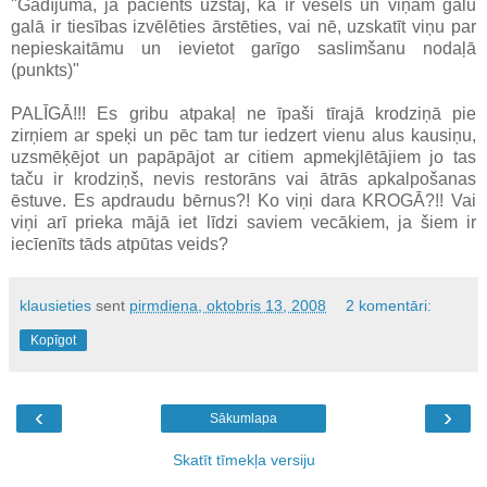
"Gadījumā, ja pacients uzstāj, ka ir vesels un viņam galu
galā ir tiesības izvēlēties ārstēties, vai nē, uzskatīt viņu par
nepieskaitāmu un ievietot garīgo saslimšanu nodaļā
(punkts)"
PALĪGĀ!!! Es gribu atpakaļ ne īpaši tīrajā krodziņā pie
zirņiem ar speķi un pēc tam tur iedzert vienu alus kausiņu,
uzsmēķējot un papāpājot ar citiem apmekjlētājiem jo tas
taču ir krodziņš, nevis restorāns vai ātrās apkalpošanas
ēstuve. Es apdraudu bērnus?! Ko viņi dara KROGĀ?!! Vai
viņi arī prieka mājā iet līdzi saviem vecākiem, ja šiem ir
iecīenīts tāds atpūtas veids?
klausieties
sent
pirmdiena, oktobris 13, 2008
2 komentāri:
Kopīgot
‹
›
Sākumlapa
Skatīt tīmekļa versiju