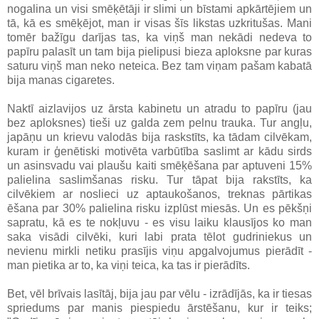
nogalina un visi smēķētāji ir slimi un bīstami apkārtējiem un
tā, kā es smēķējot, man ir visas šīs likstas uzkritušas. Mani
tomēr bažīgu darījas tas, ka viņš man nekādi nedeva to
papīru palasīt un tam bija pielipusi bieza aploksne par kuras
saturu viņš man neko neteica. Bez tam viņam pašam kabatā
bija manas cigaretes.
Naktī aizlavijos uz ārsta kabinetu un atradu to papīru (jau
bez aploksnes) tieši uz galda zem pelnu trauka. Tur angļu,
japāņu un krievu valodās bija raskstīts, ka tādam cilvēkam,
kuram ir ģenētiski motivēta varbūtība saslimt ar kādu sirds
un asinsvadu vai plaušu kaiti smēķēšana par aptuveni 15%
palielina saslimšanas risku. Tur tāpat bija rakstīts, ka
cilvēkiem ar noslieci uz aptaukošanos, treknas pārtikas
ēšana par 30% palielina risku izplūst miesās. Un es pēkšņi
sapratu, kā es te nokļuvu - es visu laiku klausījos ko man
saka visādi cilvēki, kuri labi prata tēlot gudriniekus un
nevienu mirkli netiku prasījis viņu apgalvojumus pierādīt -
man pietika ar to, ka viņi teica, ka tas ir pierādīts.
Bet, vēl brīvais lasītāj, bija jau par vēlu - izrādījās, ka ir tiesas
spriedums par manis piespiedu ārstēšanu, kur ir teiks;