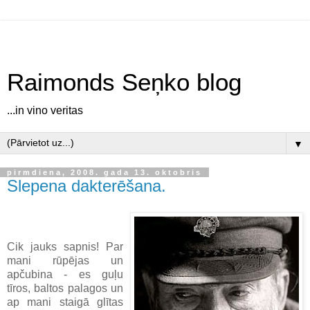
Raimonds Seņko blog
...in vino veritas
▼
pirmdiena, 2008. gada 13. oktobris
Slepena dakterēšana.
Cik jauks sapnis! Par
mani rūpējas un
apčubina - es guļu
tīros, baltos palagos un
ap mani staigā glītas