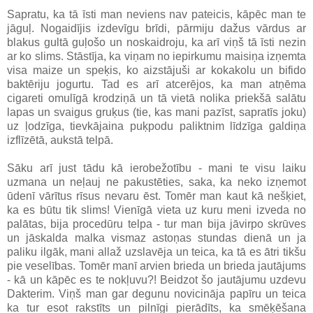
Sapratu, ka tā īsti man neviens nav pateicis, kāpēc man te
jāguļ. Nogaidījis izdevīgu brīdi, pārmiju dažus vārdus ar
blakus gultā guļošo un noskaidroju, ka arī viņš tā īsti nezin
ar ko slims. Stāstīja, ka viņam no iepirkumu maisiņa izņemta
visa maize un speķis, ko aizstājuši ar kokakolu un bifido
baktēriju jogurtu. Tad es arī atcerējos, ka man atņēma
cigareti omulīgā krodziņā un tā vietā nolika priekšā salātu
lapas un svaigus gruķus (tie, kas mani pazīst, sapratīs joku)
uz ļodzīga, tievkājaina puķpodu paliktnim līdzīga galdiņa
izflīzētā, aukstā telpā.
Sāku arī just tādu kā ierobežotību - mani te visu laiku
uzmana un neļauj ne pakustēties, saka, ka neko izņemot
ūdenī vārītus rīsus nevaru ēst. Tomēr man kaut kā nešķiet,
ka es būtu tik slims! Vienīgā vieta uz kuru meni izveda no
palātas, bija procedūru telpa - tur man bija jāvirpo skrūves
un jāskalda malka vismaz astoņas stundas dienā un ja
paliku ilgāk, mani allaž uzslavēja un teica, ka tā es ātri tikšu
pie veselības. Tomēr manī arvien brieda un brieda jautājums
- kā un kāpēc es te nokļuvu?! Beidzot šo jautājumu uzdevu
Dakterim. Viņš man gar degunu novicināja papīru un teica
ka tur esot rakstīts un pilnīgi pierādīts, ka smēķēšana