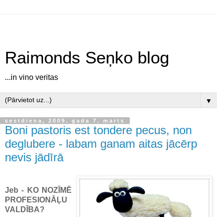
Raimonds Seņko blog
...in vino veritas
▼
sestdiena, 2009. gada 7. marts
Boni pastoris est tondere pecus, non
deglubere - labam ganam aitas jācērp
nevis jādīrā
Jeb - KO NOZĪMĒ
PROFESIONĀĻU
VALDĪBA?