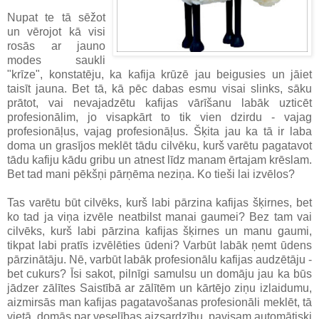
Nupat te tā sēžot
un vērojot kā visi
rosās ar jauno
modes saukli
"krīze", konstatēju, ka kafija krūzē jau beigusies un jāiet
taisīt jauna. Bet tā, kā pēc dabas esmu visai slinks, sāku
prātot, vai nevajadzētu kafijas vārīšanu labāk uzticēt
profesionālim, jo visapkārt to tik vien dzirdu - vajag
profesionāļus, vajag profesionāļus. Šķita jau ka tā ir laba
doma un grasījos meklēt tādu cilvēku, kurš varētu pagatavot
tādu kafiju kādu gribu un atnest līdz manam ērtajam krēslam.
Bet tad mani pēkšņi pārņēma neziņa. Ko tieši lai izvēlos?
Tas varētu būt cilvēks, kurš labi pārzina kafijas šķirnes, bet
ko tad ja viņa izvēle neatbilst manai gaumei? Bez tam vai
cilvēks, kurš labi pārzina kafijas šķirnes un manu gaumi,
tikpat labi pratīs izvēlēties ūdeni? Varbūt labāk ņemt ūdens
pārzinātāju. Nē, varbūt labāk profesionālu kafijas audzētāju -
bet cukurs? Īsi sakot, pilnīgi samulsu un domāju jau ka būs
jādzer zālītes Saistībā ar zālītēm un kārtējo ziņu izlaidumu,
aizmirsās man kafijas pagatavošanas profesionāli meklēt, tā
vietā, domās par veselības aizsardzību, pavisam automātiski