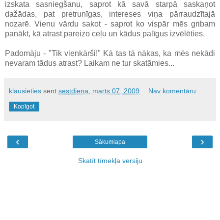
izskata sasniegšanu, saprot kā savā starpā saskaņot
dažādas, pat pretrunīgas, intereses viņa pārraudzītajā
nozarē. Vienu vārdu sakot - saprot ko vispār mēs gribam
panākt, kā atrast pareizo ceļu un kādus palīgus izvēlēties.
Padomāju - "Tik vienkārši!" Kā tas tā nākas, ka mēs nekādi
nevaram tādus atrast? Laikam ne tur skatāmies...
klausieties
sent
sestdiena, marts 07, 2009
Nav komentāru:
Kopīgot
‹
›
Sākumlapa
Skatīt tīmekļa versiju