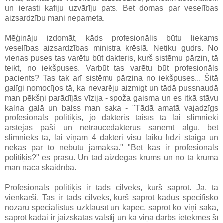
un ierasti kafiju uzvārīju pats. Bet domas par veselības
aizsardzību mani nepameta.
Mēģināju izdomāt, kāds profesionālis būtu liekams
veselības aizsardzības ministra krēslā. Netiku gudrs. No
vienas puses tas varētu būt dakteris, kurš sistēmu pārzin, tā
teikt, no iekšpuses. Varbūt tas varētu būt profesionāls
pacients? Tas tak arī sistēmu pārzina no iekšpuses... Šitā
galīgi nomocījos tā, ka nevarēju aizmigt un tādā pussnaudā
man pēkšņi parādījās vīzija - spoža gaisma un es itkā stāvu
kalna galā un balss man saka - "Tādā amatā vajadzīgs
profesionāls politiķis, jo dakteris taisīs tā lai slimnieki
ārstējas paši un netraucēdakterus saņemt algu, bet
slimnieks tā, lai viņam 4 dakteri visu laiku līdzi staigā un
nekas par to nebūtu jāmaksā." "Bet kas ir profesionāls
politiķis?" es prasu. Un tad aizdegās krūms un no tā krūma
man nāca skaidrība.
Profesionāls politiķis ir tāds cilvēks, kurš saprot. Jā, tā
vienkārši. Tas ir tāds cilvēks, kurš saprot kādus specifisko
nozaru speciālistus uzklausīt un kāpēc, saprot ko viņi saka,
saprot kādai ir jāizskatās valstij un kā viņa darbs ietekmēs šī